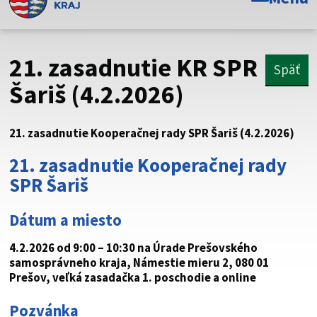
Toto je oficiálna webová stránka Prešovského
samosprávneho kraja. Oficiálne stránky využívajú doménu
psk.sk.
21. zasadnutie KR SPR
Späť
Táto stránka je zabezpečená
Šariš (4.2.2026)
Buďte pozorní a vždy sa uistite, že zdieľate informácie iba
cez zabezpečenú webovú stránku. Zabezpečená stránka
21. zasadnutie Kooperačnej rady SPR Šariš (4.2.2026)
vždy začína https:// pred názvom domény webového sídla.
21. zasadnutie Kooperačnej rady
SPR Šariš
Dátum a miesto
4.2.2026 od 9:00 – 10:30 na Úrade Prešovského
samosprávneho kraja, Námestie mieru 2, 080 01
Prešov, veľká zasadačka 1. poschodie
a online
Pozvánka