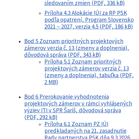
sledovaním zmien (PDF, 336 kB)
Príloha 4.3 Alokácie IÚI za RP PSK
podľa opatrení, Program Slovensko
2021 – 2027, verzia 4.5 (PDF, 186 kB)
Bod 5 Zoznam prioritných projektových
zámerov verzia č. 13 (zmeny a doplnenia),
dôvodová správa (PDF, 343 kB)
Príloha 5.1 Zoznam prioritných
projektových zámerov verzia č. 13
(zmeny a doplnenia), tabuľka (PDF,
2 MB)
Bod 6 Prerokovanie vyhodnotenia
projektových zámerov v rámci vyhlásených
výziev ITI v SPR Šariš, dôvodová správa
(PDF, 292 kB)
Príloha 6.1 Zoznam PZ IÚI
predkladaných na 21. zasadnutie
Rady partnerstva PSK dňa 9.3.2026