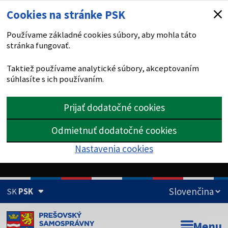
Cookies na stránke PSK
Používame základné cookies súbory, aby mohla táto
stránka fungovať.
Taktiež používame analytické súbory, akceptovaním
súhlasíte s ich používaním.
Prijať dodatočné cookies
Odmietnuť dodatočné cookies
Nastavenia cookies
SK
PSK
Doména psk.sk je oficiálna
Menu