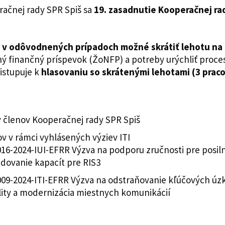
račnej rady SPR Spiš sa
19. zasadnutie Kooperačnej ra
e v odôvodnených prípadoch možné skrátiť lehotu na 
ý finančný príspevok (ŽoNFP) a potreby urýchliť proce
istupuje k
hlasovaniu so skrátenými lehotami (3 praco
v členov Kooperačnej rady SPR Spiš
 v rámci vyhlásených výziev ITI
016-2024-IUI-EFRR Výzva na podporu zručnosti pre posi
dovanie kapacít pre RIS3
009-2024-ITI-EFRR Výzva na odstraňovanie kľúčových úzk
lity a modernizácia miestnych komunikácií