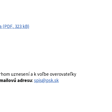
a (PDF, 323 kB)
vrhom uznesení a k voľbe overovateľky
emailovú adresu
:
spis@psk.sk