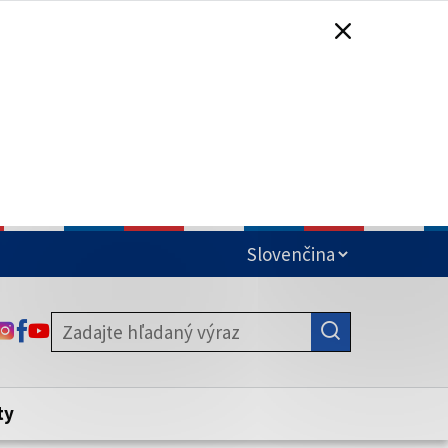
čená
ODKAZ SA OTVORÍ NA NOVEJ KARTE
ODKAZ SA OTVORÍ NA NOVEJ KARTE
ODKAZ SA OTVORÍ NA NOVEJ KARTE
stite, že zdieľate informácie iba cez
nku. Zabezpečená stránka vždy začína
ény webového sídla.
ty