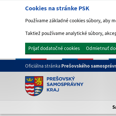
Cookies na stránke PSK
Používame základné cookies súbory, aby mo
Taktiež používame analytické súbory, akcep
Prijať dodatočné cookies
Odmietnuť do
PRESKOČIŤ NA HLAVNÝ OBSAH
Oficiálna stránka
Prešovského samosprávn
Doména psk.sk je oficiálna
Toto je oficiálna webová stránka Prešovsk
Oficiálne stránky využívajú doménu psk.sk.
S