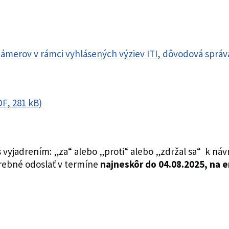
ámerov v rámci vyhlásených výziev ITI, dôvodová správ
DF, 281 kB)
 vyjadrením: „za“ alebo „proti“ alebo „zdržal sa“ k ná
rebné odoslať v termíne
najneskôr do 04.08.2025, na 