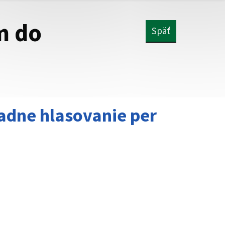
m do
Späť
adne hlasovanie per