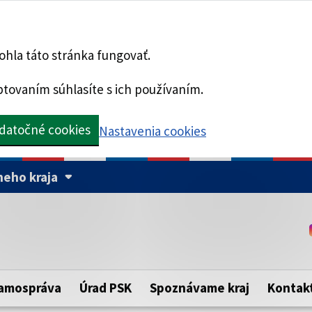
hla táto stránka fungovať.
tovaním súhlasíte s ich používaním.
datočné cookies
Nastavenia cookies
eho kraja
Táto stránka je zabezpe
Buďte pozorní a vždy sa ui
ého samosprávneho kraja.
zabezpečenú webovú strá
https:// pred názvom dom
amospráva
Úrad PSK
Spoznávame kraj
Kontak