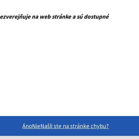
ezverejňuje na web stránke a sú dostupné
Áno
Nie
Našli ste na stránke chybu?