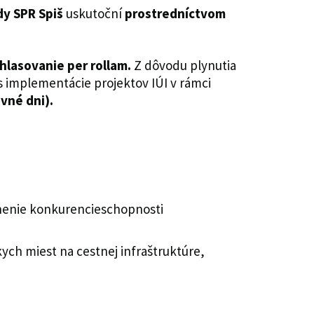
dy SPR Spiš
uskutoční
prostredníctvom
hlasovanie per rollam.
Z dôvodu plynutia
s implementácie projektov IÚI v rámci
vné dni).
lnenie konkurencieschopnosti
ych miest na cestnej infraštruktúre,