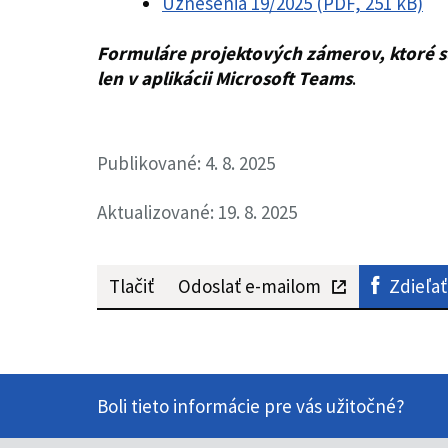
Uznesenia 19/2025 (PDF, 251 kB)
Formuláre
projektových zámerov, ktoré s
len v aplikácii Microsoft Teams
.
Publikované: 4. 8. 2025
Aktualizované: 19. 8. 2025
Tlačiť
Odoslať e-mailom
Zdieľať
Boli tieto informácie pre vás užitočné?