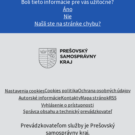
Boli tieto informácie pre vás užitočné?
Áno
Nie
Našli ste na stránke chybu?
Cookies politika
Ochrana osobných údajov
Nastavenia cookies
Autorské informácie
Kontakty
Mapa stránok
RSS
Vyhlásenie o prístupnosti
Správca obsahu a technický prevádzkovateľ
Prevádzkovateľom služby je Prešovský
samosprávny kraj.