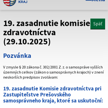
Toto je oficiálna webová stránka Prešovského
samosprávneho kraja. Oficiálne stránky využívajú doménu
psk.sk.
19. zasadnutie komisie
Späť
Táto stránka je zabezpečená
zdravotníctva
(29.10.2025)
Buďte pozorní a vždy sa uistite, že zdieľate informácie iba
cez zabezpečenú webovú stránku. Zabezpečená stránka
vždy začína https:// pred názvom domény webového sídla.
Pozvánka
V zmysle § 20 zákona č. 302/2001 Z. z. o samospráve vyšších
územných celkov (zákon o samosprávnych krajoch) v znení
neskorších predpisov zvolávam:
19. zasadnutie Komisie zdravotníctva pri
Zastupiteľstve Prešovského
samosprávneho kraja, ktoré sa uskutoční: