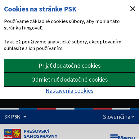
Cookies na stránke PSK
Používame základné cookies súbory, aby mohla táto
stránka fungovať.
Taktiež používame analytické súbory, akceptovaním
súhlasíte s ich používaním.
Prijať dodatočné cookies
Odmietnuť dodatočné cookies
Nastavenia cookies
SK
PSK
Doména psk.sk je oficiálna
Menu