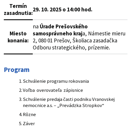
Termín
29. 10. 2025 o 14:00 hod.
zasadnutia:
na
Úrade Prešovského
Miesto
samosprávneho kraj
a, Námestie mieru
konania
:
2, 080 01 Prešov, Školiaca zasadačka
Odboru strategického, prízemie.
Program
Schválenie programu rokovania
Voľba overovateľa zápisnice
Schválenie predaja časti podniku Vranovskej
nemocnice a.s. – „Prevádzka Stropkov“
Rôzne
Záver