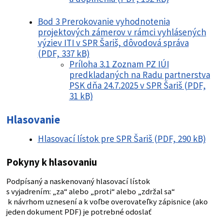
Bod 3 Prerokovanie vyhodnotenia
projektových zámerov v rámci vyhlásených
výziev ITI v SPR Šariš, dôvodová správa
(PDF, 337 kB)
Príloha 3.1 Zoznam PZ IÚI
predkladaných na Radu partnerstva
PSK dňa 24.7.2025 v SPR Šariš (PDF,
31 kB)
Hlasovanie
Hlasovací lístok pre SPR Šariš (PDF, 290 kB)
Pokyny k hlasovaniu
Podpísaný a naskenovaný hlasovací lístok
s vyjadrením: „za“ alebo „proti“ alebo „zdržal sa“
k návrhom uznesení a k voľbe overovateľky zápisnice (ako
jeden dokument PDF) je potrebné odoslať