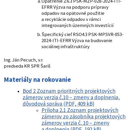
Opatrenie 2.6.3 PSK-MZP-028-2024-ITI-
EFRR Výzva na podporu prípravy
odpadov na opätovné použitie
a recyklácie odpadov v rámci
integrovaných územných investícií
Špecifický cieľ RSO4.3 PSK-MPSVR-053-
2024-ITI-EFRR Výzva na budovanie
sociálnej infraštruktúry
Ing. Ján Pecuch, v.r.
predseda KR SPR Šariš
Materiály na rokovanie
Bod 2 Zoznam prioritných projektových
zámerov verzia č.10 – zmeny a doplnenia,
dôvodová správa (PDF, 409 kB)
Príloha 2.1 Zoznam projektových
zámerov zo zásobníka projektových
zámerov verzia č. 10 – zmeny
a doplnenia (PDF, 192 kB)