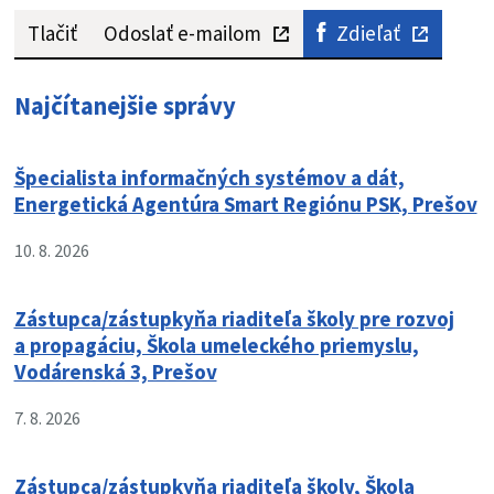
Tlačiť
Odoslať e-mailom
Zdieľať
Najčítanejšie správy
Špecialista informačných systémov a dát,
Energetická Agentúra Smart Regiónu PSK, Prešov
10. 8. 2026
Zástupca/zástupkyňa riaditeľa školy pre rozvoj
a propagáciu, Škola umeleckého priemyslu,
Vodárenská 3, Prešov
7. 8. 2026
Zástupca/zástupkyňa riaditeľa školy, Škola