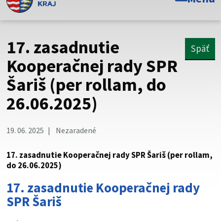
Toto je oficiálna webová stránka Prešovského
samosprávneho kraja. Oficiálne stránky využívajú doménu
psk.sk.
17. zasadnutie
Späť
Táto stránka je zabezpečená
Kooperačnej rady SPR
Šariš (per rollam, do
Buďte pozorní a vždy sa uistite, že zdieľate informácie iba
cez zabezpečenú webovú stránku. Zabezpečená stránka
26.06.2025)
vždy začína https:// pred názvom domény webového sídla.
19. 06. 2025
Nezaradené
17. zasadnutie Kooperačnej rady SPR Šariš (per rollam,
do 26.06.2025)
17. zasadnutie Kooperačnej rady
SPR Šariš