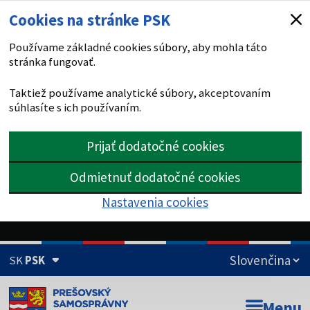
Cookies na stránke PSK
Používame základné cookies súbory, aby mohla táto
stránka fungovať.
Taktiež používame analytické súbory, akceptovaním
súhlasíte s ich používaním.
Prijať dodatočné cookies
Odmietnuť dodatočné cookies
Nastavenia cookies
SK
PSK
Doména psk.sk je oficiálna
Menu