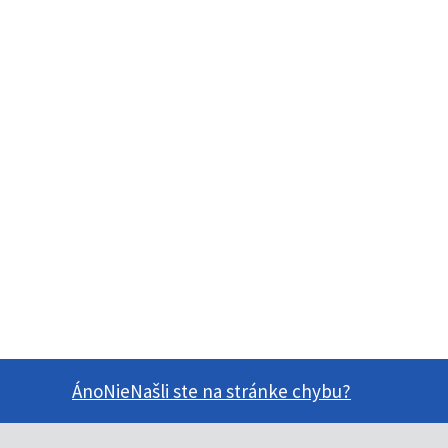
Áno
Nie
Našli ste na stránke chybu?