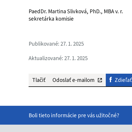
PaedDr. Martina Slivková, PhD., MBA v. r.
sekretárka komisie
Publikované: 27. 1. 2025
Aktualizované: 27. 1. 2025
Tlačiť
Odoslať e-mailom
Zdieľať
Boli tieto informácie pre vás užitočné?