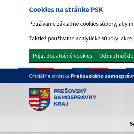
Cookies na stránke PSK
Používame základné cookies súbory, aby mo
Taktiež používame analytické súbory, akcep
Prijať dodatočné cookies
Odmietnuť do
PRESKOČIŤ NA HLAVNÝ OBSAH
Oficiálna stránka
Prešovského samosprávn
Doména psk.sk je oficiálna
Toto je oficiálna webová stránka Prešovsk
Oficiálne stránky využívajú doménu psk.sk.
S