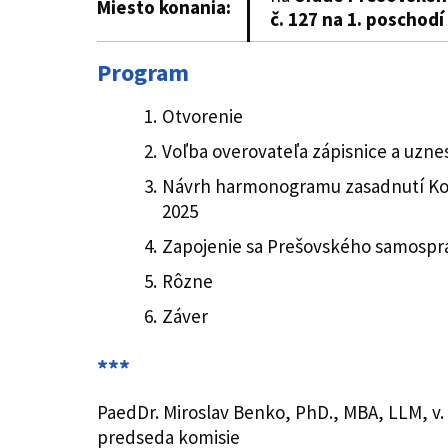
Miesto konania
:
č. 127 na 1. poschodí
Program
Otvorenie
Voľba overovateľa zápisnice a uzne
Návrh harmonogramu zasadnutí Komi
2025
Zapojenie sa Prešovského samosp
Rôzne
Záver
***
PaedDr. Miroslav Benko, PhD., MBA, LLM, v. 
predseda komisie