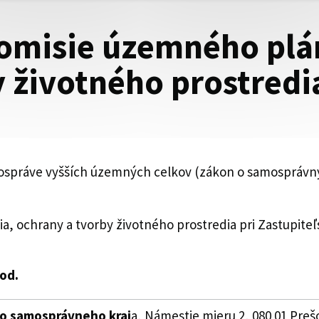
komisie územného plá
 životného prostredi
amospráve vyšších územných celkov (zákon o samosprávn
a, ochrany a tvorby životného prostredia pri Zastupit
hod.
o samosprávneho kraj
a, Námestie mieru 2, 080 01 Preš