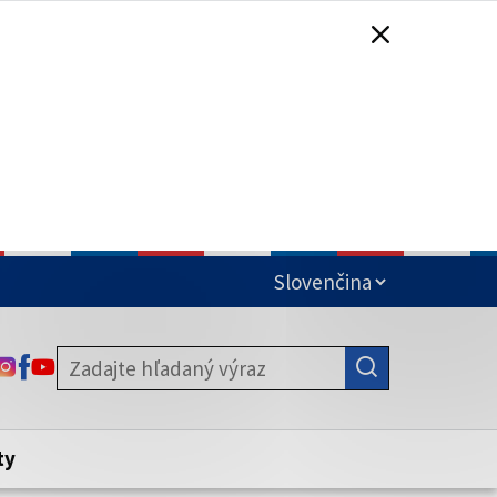
čená
ODKAZ SA OTVORÍ NA NOVEJ KARTE
ODKAZ SA OTVORÍ NA NOVEJ KARTE
ODKAZ SA OTVORÍ NA NOVEJ KARTE
stite, že zdieľate informácie iba cez
nku. Zabezpečená stránka vždy začína
ény webového sídla.
ty