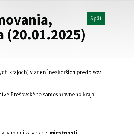
novania,
Späť
a (20.01.2025)
ych krajoch) v znení neskorších predpisov
eľstve Prešovského samosprávneho kraja
ov, v malej zasadacej
miestnosti