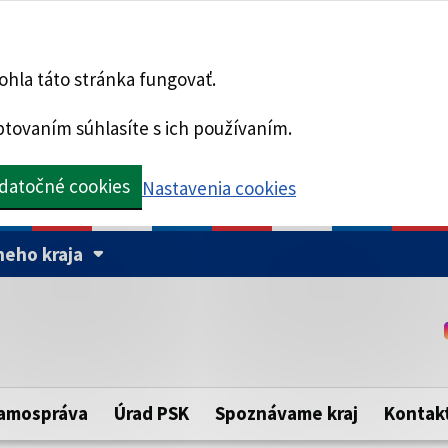
hla táto stránka fungovať.
tovaním súhlasíte s ich používaním.
datočné cookies
Nastavenia cookies
eho kraja
Táto stránka je zabezpe
Buďte pozorní a vždy sa ui
ého samosprávneho kraja.
zabezpečenú webovú strá
https:// pred názvom dom
amospráva
Úrad PSK
Spoznávame kraj
Kontak