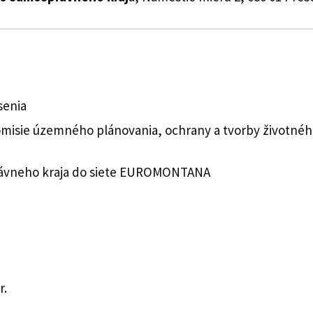
senia
sie územného plánovania, ochrany a tvorby životného 
rávneho kraja do siete EUROMONTANA
r.