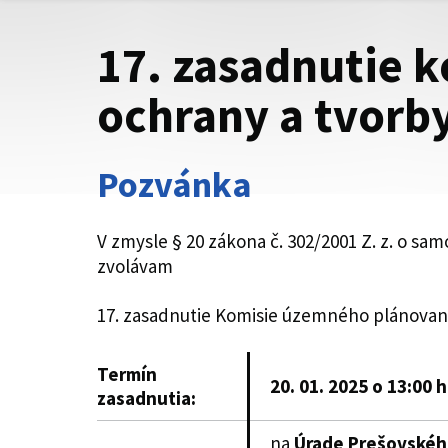
17. zasadnutie 
ochrany a tvorby
Pozvánka
V zmysle § 20 zákona č. 302/2001 Z. z. o s
zvolávam
17. zasadnutie Komisie územného plánovani
Termín
20. 01. 2025 o 13:00 
zasadnutia:
na
Úrade Prešovskéh