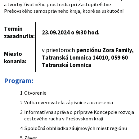
a tvorby životného prostredia pri Zastupiteľstve
Prešovského samosprávneho kraja, ktoré sa uskutoční
Termín
23.09.2024 o 9:30 hod.
zasadnutia:
v priestoroch
penziónu Zora Family,
Miesto
Tatranská Lomnica 14010, 059 60
konania:
Tatranská Lomnica
Program:
Otvorenie
Voľba overovateľa zápisnice a uznesenia
Informatívna správa o príprave Koncepcie rozvoja
cestového ruchu v Prešovskom kraji
Spoločná obhliadka záujmových miest regiónu
Záver