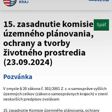
Toto je oficiálna webová stránka Prešovského
samosprávneho kraja. Oficiálne stránky využívajú doménu
psk.sk.
15. zasadnutie komisie
Späť
Táto stránka je zabezpečená
územného plánovania,
ochrany a tvorby
Buďte pozorní a vždy sa uistite, že zdieľate informácie iba
cez zabezpečenú webovú stránku. Zabezpečená stránka
životného prostredia
vždy začína https:// pred názvom domény webového sídla.
(23.09.2024)
Pozvánka
V zmysle § 20 zákona č. 302/2001 Z. z. o samospráve vyšších
územných celkov (zákon o samosprávnych krajoch) v znení
neskorších predpisov zvolávam
15. zasadnutie Komisie územného plánovania, ochrany