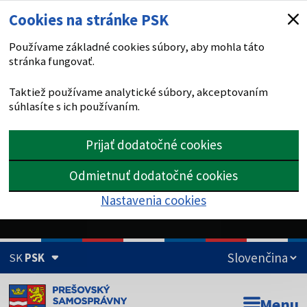
Cookies na stránke PSK
Používame základné cookies súbory, aby mohla táto
stránka fungovať.
Taktiež používame analytické súbory, akceptovaním
súhlasíte s ich používaním.
Prijať dodatočné cookies
Odmietnuť dodatočné cookies
Nastavenia cookies
SK
PSK
Doména psk.sk je oficiálna
Menu