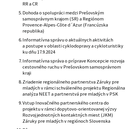
RR a CR
Dohoda o spolupráci medzi Prešovským
samosprávnym krajom (SR) a Regiónom
Provence-Alpes-Côte d´Azur (Francúzska
republika)
Informatívna správu o aktuálnych aktivitách
a postupe v oblasti cyklodopravy a cykloturistiky
ku dňu 17.9.2024
Informatívna správa o príprave Koncepcie rozvoja
cestovného ruchu v Prešovskom samosprávnom
kraji
Zriadenie regionálneho partnerstva Záruky pre
mladých v rámci schváleného projektu Regionálna
analýza NEET a partnerstvá pre mladých v PSK
Vstup Inovačného partnerského centra do
projektu v rámci dopytovo-orientovanej výzvy
Rozvoj jednotných kontaktných miest (JKM)
Záruky pre mladých v regiónoch Slovenska