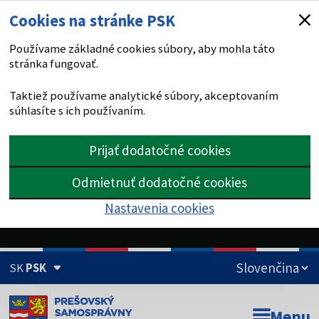
Cookies na stránke PSK
Používame základné cookies súbory, aby mohla táto
stránka fungovať.
Taktiež používame analytické súbory, akceptovaním
súhlasíte s ich používaním.
Prijať dodatočné cookies
Odmietnuť dodatočné cookies
Nastavenia cookies
SK
PSK
Doména psk.sk je oficiálna
Menu