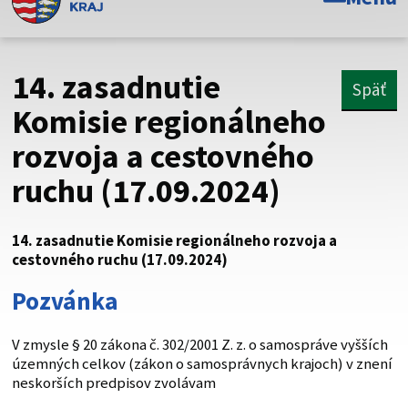
Toto je oficiálna webová stránka Prešovského
samosprávneho kraja. Oficiálne stránky využívajú doménu
psk.sk.
14. zasadnutie
Späť
Táto stránka je zabezpečená
Komisie regionálneho
rozvoja a cestovného
Buďte pozorní a vždy sa uistite, že zdieľate informácie iba
cez zabezpečenú webovú stránku. Zabezpečená stránka
ruchu (17.09.2024)
vždy začína https:// pred názvom domény webového sídla.
14. zasadnutie Komisie regionálneho rozvoja a
cestovného ruchu (17.09.2024)
Pozvánka
V zmysle § 20 zákona č. 302/2001 Z. z. o samospráve vyšších
územných celkov (zákon o samosprávnych krajoch) v znení
neskorších predpisov zvolávam