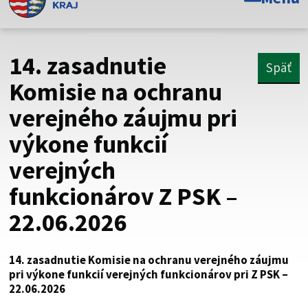
Toto je oficiálna webová stránka Prešovského
samosprávneho kraja. Oficiálne stránky využívajú doménu
psk.sk.
14. zasadnutie
Späť
Táto stránka je zabezpečená
Komisie na ochranu
verejného záujmu pri
Buďte pozorní a vždy sa uistite, že zdieľate informácie iba
cez zabezpečenú webovú stránku. Zabezpečená stránka
výkone funkcií
vždy začína https:// pred názvom domény webového sídla.
verejných
funkcionárov Z PSK –
22.06.2026
14. zasadnutie Komisie na ochranu verejného záujmu
pri výkone funkcií verejných funkcionárov pri Z PSK –
22.06.2026