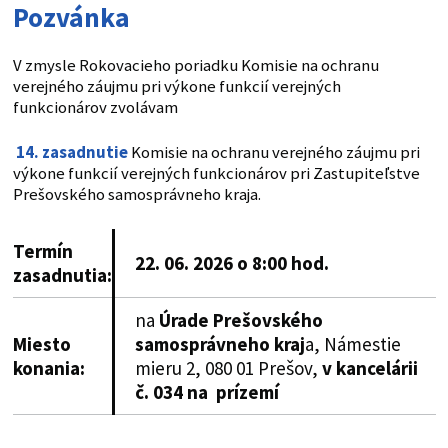
Pozvánka
V zmysle Rokovacieho poriadku Komisie na ochranu
verejného záujmu pri výkone funkcií verejných
funkcionárov zvolávam
14. zasadnutie
Komisie na ochranu verejného záujmu pri
výkone funkcií verejných funkcionárov pri Zastupiteľstve
Prešovského samosprávneho kraja.
Termín
22. 06. 2026 o 8:00 hod.
zasadnutia:
na
Úrade Prešovského
Miesto
samosprávneho kraj
a, Námestie
konania
:
mieru 2, 080 01 Prešov,
v kancelárii
č. 034 na prízemí