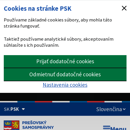
Cookies na stránke PSK
Používame základné cookies súbory, aby mohla táto
stránka fungovať.
Taktiež používame analytické súbory, akceptovaním
súhlasíte s ich používaním.
Prijať dodatočné cookies
Odmietnuť dodatočné cookies
Nastavenia cookies
SK
PSK
Doména psk.sk je oficiálna
Menu