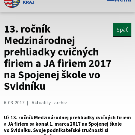
Toto je oficiálna webová stránka Prešovského
samosprávneho kraja. Oficiálne stránky využívajú doménu
psk.sk.
13. ročník
Späť
Táto stránka je zabezpečená
Medzinárodnej
prehliadky cvičných
Buďte pozorní a vždy sa uistite, že zdieľate informácie iba
cez zabezpečenú webovú stránku. Zabezpečená stránka
firiem a JA firiem 2017
vždy začína https:// pred názvom domény webového sídla.
na Spojenej škole vo
Svidníku
6. 03. 2017
Aktuality - archiv
Už 13. ročník Medzinárodnej prehliadky cvičných firiem
a JA firiem sa konal 1. marca 2017 na Spojenej škole
vo Svidníku. Svoje podnikateľské zručnosti si