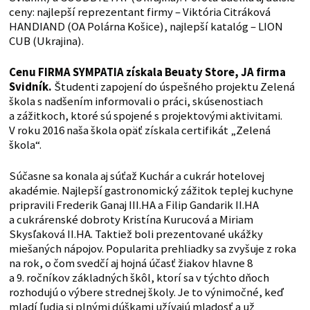
ceny: najlepší reprezentant firmy – Viktória Citráková
HANDIAND (OA Polárna Košice), najlepší katalóg – LION
CUB (Ukrajina).
Cenu FIRMA SYMPATIA získala Beuaty Store, JA firma
Svidník.
Študenti zapojení do úspešného projektu Zelená
škola s nadšením informovali o práci, skúsenostiach
a zážitkoch, ktoré sú spojené s projektovými aktivitami.
V roku 2016 naša škola opäť získala certifikát „Zelená
škola“.
Súčasne sa konala aj súťaž Kuchár a cukrár hotelovej
akadémie. Najlepší gastronomický zážitok teplej kuchyne
pripravili Frederik Ganaj III.HA a Filip Gandarik II.HA
a cukrárenské dobroty Kristína Kurucová a Miriam
Skysľaková II.HA. Taktiež boli prezentované ukážky
miešaných nápojov. Popularita prehliadky sa zvyšuje z roka
na rok, o čom svedčí aj hojná účasť žiakov hlavne 8
a 9. ročníkov základných škôl, ktorí sa v týchto dňoch
rozhodujú o výbere strednej školy. Je to výnimočné, keď
mladí ľudia si plnými dúškami užívajú mladosť a už