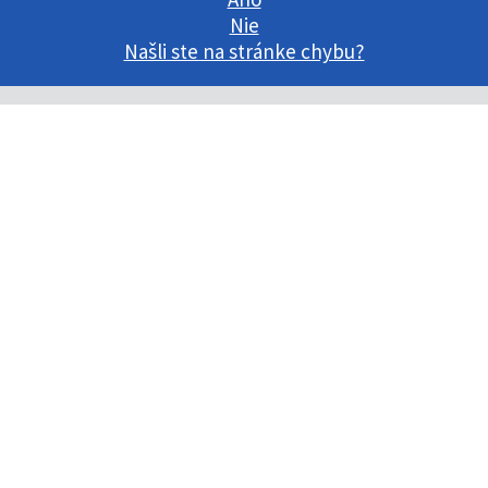
Nie
Našli ste na stránke chybu?
Cookies politika
Ochrana osobných údajov
Nastavenia cookies
Autorské informácie
Kontakty
Mapa stránok
RSS
Vyhlásenie o prístupnosti
Správca obsahu a technický prevádzkovateľ
Prevádzkovateľom služby je Prešovský
samosprávny kraj.
Vytvorené v súlade s
Jednotným dizajn manuálom