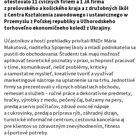
otestovalo 11 cvičných firiem a 1 JA firma
z prešovského a košického kraja a z družobných škôl
z Centra Ksztalcenia zawodowego i ustawicznego w
Przemyslu z Poľskej republiky a Užhorodskeho
torhoveľno ekonomičneho koledž z Ukrajiny.
Účastníkov a hostí prehliadky privítali RNDr. Mária
Makutová, riaditeľka Spojenej školy a mladí podnikatelia sa
pustili do obchodovania. Študenti tak majú možnosť
aplikovať teoretické poznatky v praxi, schopnosť pracovať
v tíme, komunikovať, riešiť problémy, kriticky
a samostatne myslieť, kreatívne tvoriť a využívať
marketingové nástroje na uplatnenie sa na trhu. Jednotlivé
firmy sa prezentovali v rôznych oblastiach obchodu,
remesiel a služieb – ručné práce a dekoratívne predmety,
hračky, výrobky z medu, pečený čaj, balzamy na pery,
predaj a servis počítačov, zdravé ovocné nápoje
a cukrovinky, predaj a príprava rýb, záhradný dizajn,
turistické informačné centrum, cestovná kancelária aj
pre klientov so zdravotným znevýhodnením, fitness
a športové potreby.