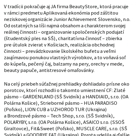
V tradícii pokračuje aj JA firma BeautyStore, ktorá pracuje
v rámci predmetu Aplikovaná ekonómia pod záštitou
neziskovej organizácie Junior Achievement Slovensko, n.o.
Od ostatných sa líši najmä obsahom a charakterom svojej
reálnej činnosti – organizovanie spoločenských podujatí
(študentský ples na SŠ), charitatívna činnosť – zbierka
pre útulok zvierat v Košiciach, realizácia obchodnej
činnosti – prevádzkovanie školského bufetu a veľmi
zaujímavou ponukou vlastných výrobkov, a to voňavá soľ
do kúpeľa, pečený čaj, balzamy na pery, orechy v mede,
beauty papuče, antistresové omaľovánky.
Na celý priebeh súťažnej prehliadky dohliadalo prísne oko
porotcov, ktorí rozhodli o takomto umiestnení CF: Zlaté
pásmo – GARDENLAND (SŠ Svidník) a HANDIAID, s.r.o. (OA
Polárna Košice), Strieborné pásmo – HUA PARADISO
(Poľsko), LION CUB a UZHOROD TUR (Ukrajina)
a Brondzové pásmo – Tech Shop, s.r.o. (SŠ Svidník),
POLARYBY, s.r.o. (OA Polárna Košice), ASAICO s.r.o. (SSOŠ
Giraltovce), Fit&Sweet (Poľsko), MUSCLE CARE, s.r.o. (SŠ
Svidník) a GOODBYE FAT (Ukrajina). Porota udelila aj ďalšie