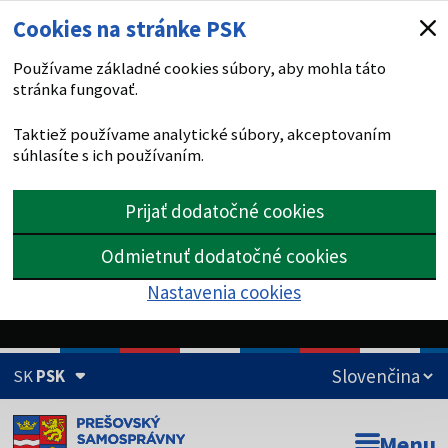
Cookies na stránke PSK
Používame základné cookies súbory, aby mohla táto
stránka fungovať.
Taktiež používame analytické súbory, akceptovaním
súhlasíte s ich používaním.
Prijať dodatočné cookies
Odmietnuť dodatočné cookies
Nastavenia cookies
SK
PSK
Doména psk.sk je oficiálna
Menu