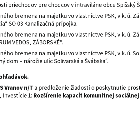
ti priechodov pre chodcov v intraviláne obce Spišský Š
ého bremena na majetku vo vlastníctve PSK, v k. ú. Zámu
a“ SO 03 Kanalizačná prípojka.
ého bremena na majetku vo vlastníctve PSK, v k. ú. Zábo
TRUM VEDOS, ZÁBORSKÉ“.
ého bremena na majetku vo vlastníctve PSK, v k. ú. Soliva
ný dom – nárožie ulíc Solivarská a Švábska“.
ohľadávok.
SS Vranov n/T
a predloženie žiadostí o poskytnutie pr
Investície 1:
Rozšírenie kapacít komunitnej sociálnej 