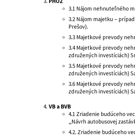
PHOZ
3.1 Nájom nehnuteľného ma
3.2 Nájom majetku – prípad
Prešov).
3.3 Majetkové prevody neh
3.4 Majetkové prevody neh
združených investíciách) S
3.5 Majetkové prevody neh
združených investíciách) Sa
3.6 Majetkové prevody neh
združených investíciách) S
VB a BVB
4.1 Zriadenie budúceho vecn
„Návrh autobusovej zastávk
4.2. Zriadenie budúceho vec