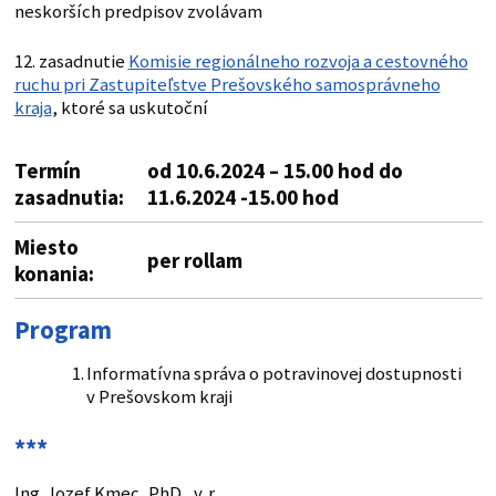
neskorších predpisov zvolávam
12. zasadnutie
Komisie regionálneho rozvoja a cestovného
ruchu pri Zastupiteľstve Prešovského samosprávneho
kraja
, ktoré sa uskutoční
Termín
od 10.6.2024 – 15.00 hod do
zasadnutia:
11.6.2024 -15.00 hod
Miesto
per rollam
konania:
Program
Informatívna správa o potravinovej dostupnosti
v Prešovskom kraji
***
Ing. Jozef Kmec, PhD., v. r.