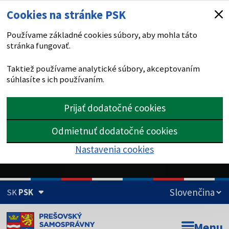
Cookies na stránke PSK
Používame základné cookies súbory, aby mohla táto
stránka fungovať.
Taktiež používame analytické súbory, akceptovaním
súhlasíte s ich používaním.
Prijať dodatočné cookies
Odmietnuť dodatočné cookies
Nastavenia cookies
SK
PSK
Doména psk.sk je oficiálna
Menu