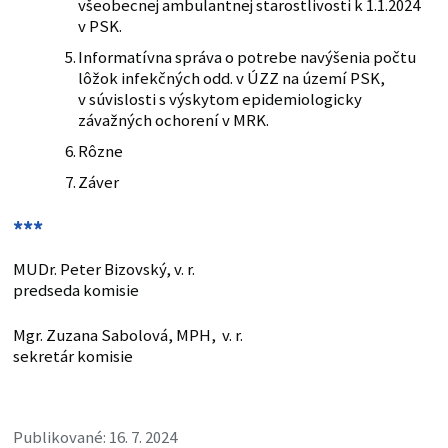
všeobecnej ambulantnej starostlivosti k 1.1.2024
v PSK.
Informatívna správa o potrebe navýšenia počtu
lôžok infekčných odd. v ÚZZ na území PSK,
v súvislosti s výskytom epidemiologicky
závažných ochorení v MRK.
Rôzne
Záver
***
MUDr. Peter Bizovský, v. r.
predseda komisie
Mgr. Zuzana Sabolová, MPH, v. r.
sekretár komisie
Publikované: 16. 7. 2024