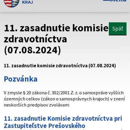
Toto je oficiálna webová stránka Prešovského
samosprávneho kraja. Oficiálne stránky využívajú doménu
psk.sk.
11. zasadnutie komisie
Späť
Táto stránka je zabezpečená
zdravotníctva
(07.08.2024)
Buďte pozorní a vždy sa uistite, že zdieľate informácie iba
cez zabezpečenú webovú stránku. Zabezpečená stránka
vždy začína https:// pred názvom domény webového sídla.
11. zasadnutie komisie zdravotníctva (07.08.2024)
Pozvánka
V zmysle § 20 zákona č. 302/2001 Z. z. o samospráve vyšších
územných celkov (zákon o samosprávnych krajoch) v znení
neskorších predpisov zvolávam:
11. zasadnutie Komisie zdravotníctva pri
Zastupiteľstve Prešovského