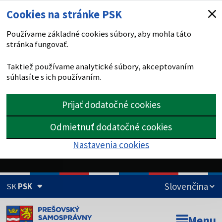
Cookies na stránke PSK
Používame základné cookies súbory, aby mohla táto
stránka fungovať.
Taktiež používame analytické súbory, akceptovaním
súhlasíte s ich používaním.
Prijať dodatočné cookies
Odmietnuť dodatočné cookies
Nastavenia cookies
SK
PSK
Doména psk.sk je oficiálna
Menu