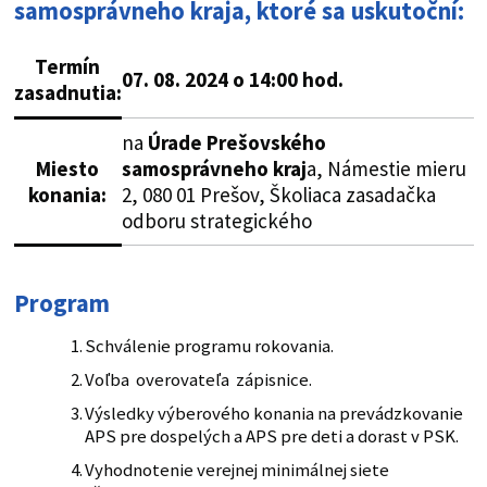
samosprávneho kraja, ktoré sa uskutoční:
Termín
07. 08. 2024 o 14:00 hod.
zasadnutia:
na
Úrade Prešovského
Miesto
samosprávneho kraj
a, Námestie mieru
konania
:
2, 080 01 Prešov, Školiaca zasadačka
odboru strategického
Program
Schválenie programu rokovania.
Voľba overovateľa zápisnice.
Výsledky výberového konania na prevádzkovanie
APS pre dospelých a APS pre deti a dorast v PSK.
Vyhodnotenie verejnej minimálnej siete