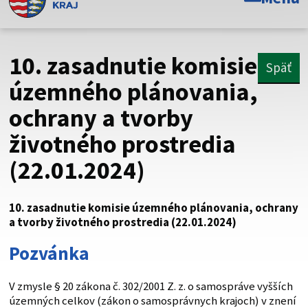
Toto je oficiálna webová stránka Prešovského
samosprávneho kraja. Oficiálne stránky využívajú doménu
psk.sk.
10. zasadnutie komisie
Späť
Táto stránka je zabezpečená
územného plánovania,
ochrany a tvorby
Buďte pozorní a vždy sa uistite, že zdieľate informácie iba
cez zabezpečenú webovú stránku. Zabezpečená stránka
životného prostredia
vždy začína https:// pred názvom domény webového sídla.
(22.01.2024)
10. zasadnutie komisie územného plánovania, ochrany
a tvorby životného prostredia (22.01.2024)
Pozvánka
V zmysle § 20 zákona č. 302/2001 Z. z. o samospráve vyšších
územných celkov (zákon o samosprávnych krajoch) v znení