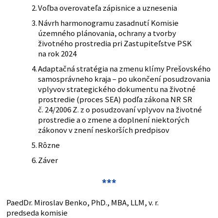
Voľba overovateľa zápisnice a uznesenia
Návrh harmonogramu zasadnutí Komisie
územného plánovania, ochrany a tvorby
životného prostredia pri Zastupiteľstve PSK
na rok 2024
Adaptačná stratégia na zmenu klímy Prešovského
samosprávneho kraja – po ukončení posudzovania
vplyvov strategického dokumentu na životné
prostredie (proces SEA) podľa zákona NR SR
č. 24/2006 Z. z o posudzovaní vplyvov na životné
prostredie a o zmene a doplnení niektorých
zákonov v znení neskorších predpisov
Rôzne
Záver
***
PaedDr. Miroslav Benko, PhD., MBA, LLM, v. r.
predseda komisie