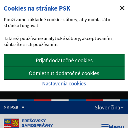
Cookies na stránke PSK
Používame základné cookies súbory, aby mohla táto
stránka fungovať.
Taktiež používame analytické súbory, akceptovaním
súhlasíte s ich používaním.
Prijať dodatočné cookies
Odmietnuť dodatočné cookies
Nastavenia cookies
SK
PSK
Doména psk.sk je oficiálna
Menu