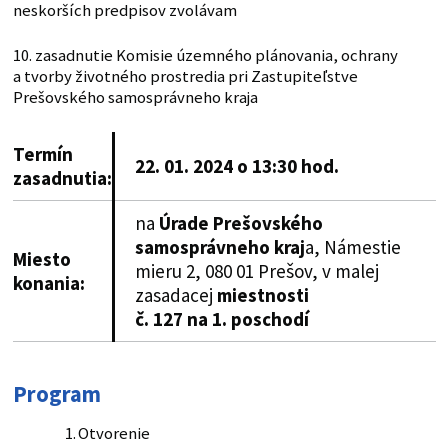
neskorších predpisov zvolávam
10. zasadnutie Komisie územného plánovania, ochrany
a tvorby životného prostredia pri Zastupiteľstve
Prešovského samosprávneho kraja
Termín
22. 01. 2024 o 13:30 hod.
zasadnutia:
na
Úrade Prešovského
samosprávneho kraj
a, Námestie
Miesto
mieru 2, 080 01 Prešov, v malej
konania
:
zasadacej
miestnosti
č. 127 na 1. poschodí
Program
Otvorenie