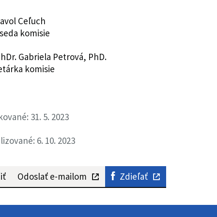
 Pavol Ceľuch
seda komisie
 PhDr. Gabriela Petrová, PhD.
etárka komisie
kované: 31. 5. 2023
lizované: 6. 10. 2023
iť
Odoslať e-mailom
Zdieľať