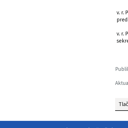
v. r.
pred
v. r.
sekr
Publi
Aktua
Tlač