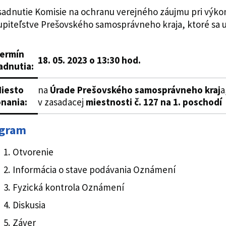
asadnutie Komisie na ochranu verejného záujmu pri výkon
upiteľstve Prešovského samosprávneho kraja, ktoré sa 
ermín
18. 05. 2023 o 13:30 hod.
adnutia:
iesto
na
Úrade Prešovského samosprávneho kraj
a
onania
:
v zasadacej
miestnosti č. 127 na 1. poschodí
gram
Otvorenie
Informácia o stave podávania Oznámení
Fyzická kontrola Oznámení
Diskusia
Záver