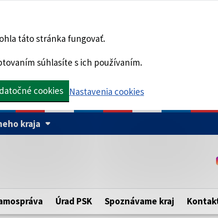
hla táto stránka fungovať.
tovaním súhlasíte s ich používaním.
datočné cookies
Nastavenia cookies
eho kraja
Táto stránka je zabezpe
Buďte pozorní a vždy sa ui
ého samosprávneho kraja.
zabezpečenú webovú strá
https:// pred názvom dom
amospráva
Úrad PSK
Spoznávame kraj
Kontak