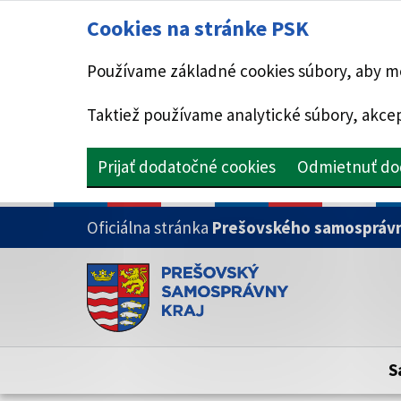
Cookies na stránke PSK
Používame základné cookies súbory, aby mo
Taktiež používame analytické súbory, akcep
Prijať dodatočné cookies
Odmietnuť do
PRESKOČIŤ NA HLAVNÝ OBSAH
Oficiálna stránka
Prešovského samosprávn
Doména psk.sk je oficiálna
Toto je oficiálna webová stránka Prešovsk
Oficiálne stránky využívajú doménu psk.sk.
S