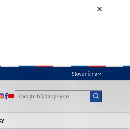
čená
ODKAZ SA OTVORÍ NA NOVEJ KARTE
ODKAZ SA OTVORÍ NA NOVEJ KARTE
ODKAZ SA OTVORÍ NA NOVEJ KARTE
stite, že zdieľate informácie iba cez
nku. Zabezpečená stránka vždy začína
ény webového sídla.
ty