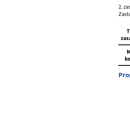
2. z
Zast
T
zas
M
k
Pro