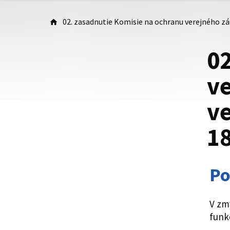
02. zasadnutie Komisie na ochranu verejného zá
02
ve
ve
1
Po
V zm
funk