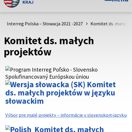
To jest oficjalna strona internetowa Prešovského
samosprávneho kraja. Oficjalne strony korzystają z domeny
psk.sk.
Interreg Polska – Słowacja 2021 -2027
Komitet ds. małych 
Ta strona jest zabezpieczona
Komitet ds. małych
Bądź ostrożny i upewnij się, że udostępniasz informacje
projektów
tylko za pośrednictwem zabezpieczonej strony
internetowej. Zabezpieczona strona zawsze zaczyna się od
https:// przed nazwą domeny witryny internetowej.
Komitet
ds. małych projektów w języku
słowackim
Výbor pre malé projekty – informácie v slovenskom jazyku
Komitet ds. małych