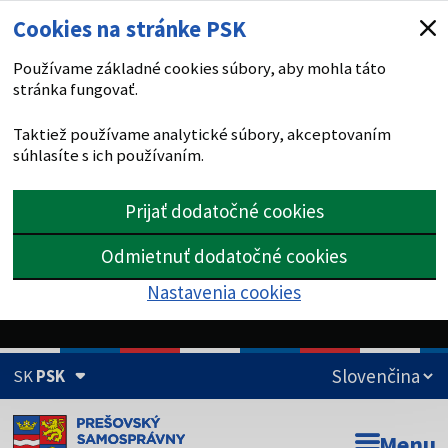
Cookies na stránke PSK
Používame základné cookies súbory, aby mohla táto
stránka fungovať.
Taktiež používame analytické súbory, akceptovaním
súhlasíte s ich používaním.
Prijať dodatočné cookies
Odmietnuť dodatočné cookies
Nastavenia cookies
SK
PSK
Doména psk.sk je oficiálna
Menu