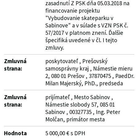
zasadnutí Z PSK dňa 05.03.2018 na
financovanie projektu
"Vybudovanie skateparku v
Sabinove" a v súlade s VZN PSK č.
57/2017 v platnom znení. Ďalšie
špecifiká uvedené v čl. I tejto
zmluvy.
Zmluvná
poskytovateľ , Prešovský
strana:
samosprávny kraj , Námestie mieru
2, 080 01 Prešov , 37870475 , PaedDr.
Milan Majerský, PhD., predseda
Zmluvná
prijímateľ , Mesto Sabinov ,
strana:
Námestie slobody 57, 085 01
Sabinov , 00327735 , Ing. Peter
Molčan, primátor mesta
Hodnota
5 000,00 € s DPH