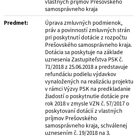
vlastných príjmov Prešovského
samosprávneho kraja
Predmet:
Úprava zmluvných podmienok,
práv a povinností zmluvných strán
pri poskytnutí dotácie z rozpočtu
Prešovského samosprávneho kraja.
Dotácia sa poskytuje na základe
uznesenia Zastupiteľstva PSK č.
71/2018 z 25.06.2018 a predstavuje
refundáciu podielu výdavkov
vynaložených na realizáciu projektu
v rámci Výzvy PSK na predkladanie
žiadostí o poskytnutie dotácie pre
rok 2018 v zmysle VZN č. 57/2017 o
poskytovaní dotácií z vlastných
príjmov Prešovského
samosprávneho kraja, schválenej
uznesením č. 19/2018 na 3.