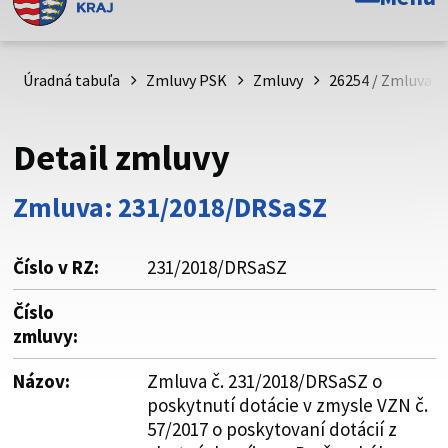
Toto je oficiálna webová stránka Prešovského
samosprávneho kraja. Oficiálne stránky využívajú doménu
psk.sk.
Úradná tabuľa
Zmluvy PSK
Zmluvy
26254 / Zmluva č
Táto stránka je zabezpečená
Detail zmluvy
Buďte pozorní a vždy sa uistite, že zdieľate informácie iba
cez zabezpečenú webovú stránku. Zabezpečená stránka
Zmluva: 231/2018/DRSaSZ
vždy začína https:// pred názvom domény webového sídla.
Číslo v RZ:
231/2018/DRSaSZ
Číslo
zmluvy:
Názov:
Zmluva č. 231/2018/DRSaSZ o
poskytnutí dotácie v zmysle VZN č.
57/2017 o poskytovaní dotácií z