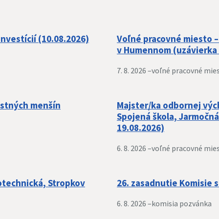
nvestícií (10.08.2026)
Voľné pracovné miesto 
v Humennom (uzávierka ž
7. 8. 2026 –
voľné pracovné mie
ostných menšín
Majster/ka odbornej výc
Spojená škola, Jarmočná
19.08.2026)
6. 8. 2026 –
voľné pracovné mie
otechnická, Stropkov
26. zasadnutie Komisie s
6. 8. 2026 –
komisia pozvánka