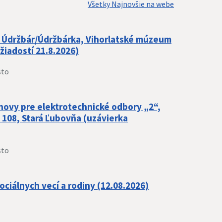
Všetky Najnovšie na webe
– Údržbár/Údržbárka, Vihorlatské múzeum
iadostí 21.8.2026)
sto
hovy pre elektrotechnické odbory „2“,
 108, Stará Ľubovňa (uzávierka
sto
ociálnych vecí a rodiny (12.08.2026)