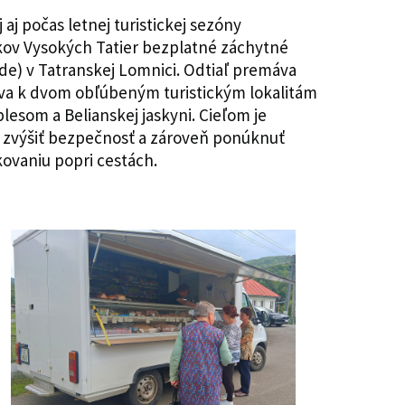
aj počas letnej turistickej sezóny
kov Vysokých Tatier bezplatné záchytné
de) v Tatranskej Lomnici. Odtiaľ premáva
va k dvom obľúbeným turistickým lokalitám
lesom a Belianskej jaskyni. Cieľom je
, zvýšiť bezpečnosť a zároveň ponúknuť
ovaniu popri cestách.