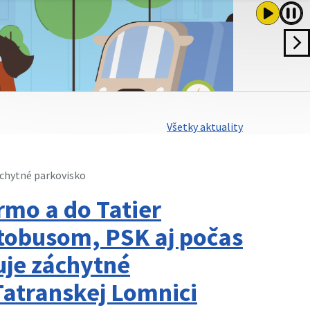
Všetky aktuality
chytné parkovisko
rmo a do Tatier
tobusom, PSK aj počas
uje záchytné
Tatranskej Lomnici