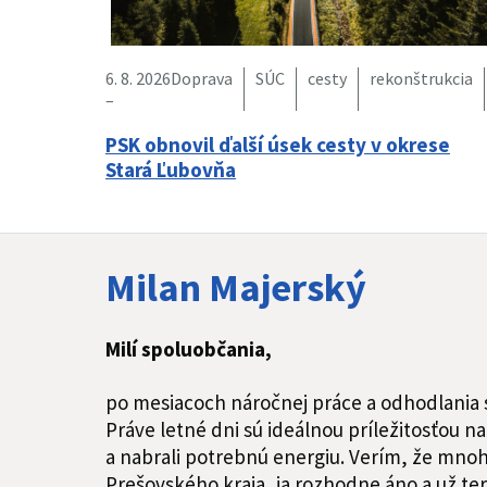
6. 8. 2026
Doprava
SÚC
cesty
rekonštrukcia
–
PSK obnovil ďalší úsek cesty v okrese
Stará Ľubovňa
Milan Majerský
Milí spoluobčania,
po mesiacoch náročnej práce a odhodlania si
Práve letné dni sú ideálnou príležitosťou na 
a nabrali potrebnú energiu. Verím, že mnohí
Prešovského kraja, ja rozhodne áno a už ter