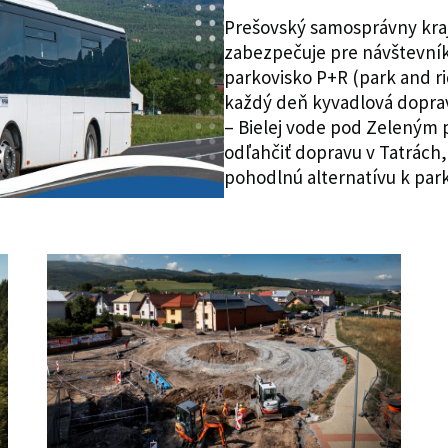
Prešovský samosprávny kraj 
zabezpečuje pre návštevní
parkovisko P+R (park and ri
každý deň kyvadlová dopra
– Bielej vode pod Zeleným p
odľahčiť dopravu v Tatrách
pohodlnú alternatívu k park