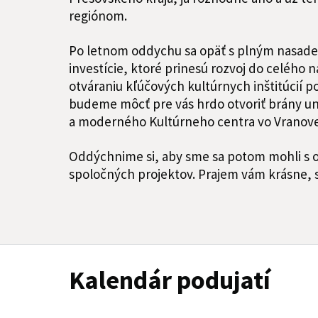
regiónom.
Po letnom oddychu sa opäť s plným nasad
investície, ktoré prinesú rozvoj do celého 
otváraniu kľúčových kultúrnych inštitúcií 
budeme môcť pre vás hrdo otvoriť brány u
a moderného Kultúrneho centra vo Vranov
Oddýchnime si, aby sme sa potom mohli s o 
spoločných projektov. Prajem vám krásne, s
Kalendár podujatí