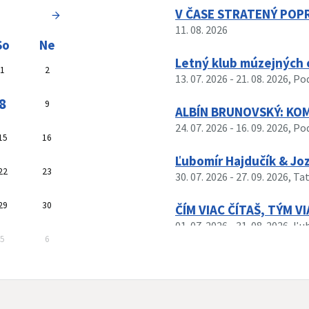
vyhľadávania sa aktualizuje automaticky
V ČASE STRATENÝ POP
11. 08. 2026
So
Ne
Letný klub múzejných 
1
2
13. 07. 2026
- 21. 08. 2026
, P
8
9
ALBÍN BRUNOVSKÝ: KO
24. 07. 2026
- 16. 09. 2026
, P
15
16
Ľubomír Hajdučík & Jo
22
23
30. 07. 2026
- 27. 09. 2026
, Ta
29
30
ČÍM VIAC ČÍTAŠ, TÝM VI
01. 07. 2026
- 31. 08. 2026
, Ľu
5
6