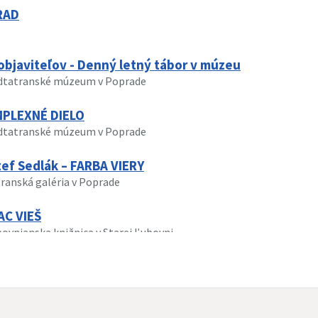
RAD
objaviteľov - Denný letný tábor v múzeu
odtatranské múzeum v Poprade
MPLEXNÉ DIELO
odtatranské múzeum v Poprade
zef Sedlák – FARBA VIERY
transká galéria v Poprade
AC VIEŠ
bovnianska knižnica v Starej Ľubovni