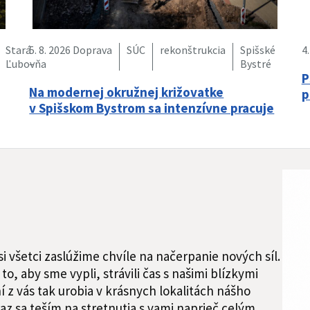
Stará
5. 8. 2026
Doprava
SÚC
rekonštrukcia
Spišské
4.
Ľubovňa
–
Bystré
P
Na modernej okružnej križovatke
p
v Spišskom Bystrom sa intenzívne pracuje
 všetci zaslúžime chvíle na načerpanie nových síl.
to, aby sme vypli, strávili čas s našimi blízkymi
 z vás tak urobia v krásnych lokalitách nášho
az sa teším na stretnutia s vami naprieč celým