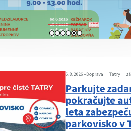
6. 8. 2026 –
Doprava
Tatry
zá
Parkujte zada
pokračujte au
leta zabezpeč
parkovisko v 