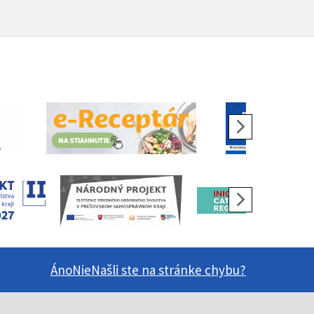
Áno
Nie
Našli ste na stránke chybu?