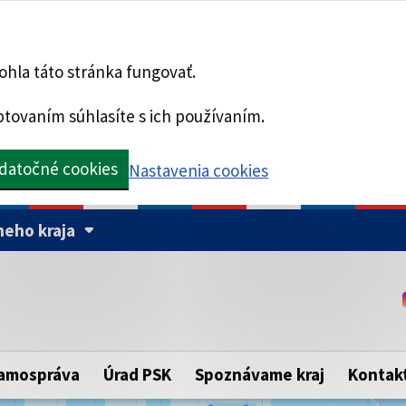
hla táto stránka fungovať.
tovaním súhlasíte s ich používaním.
datočné cookies
Nastavenia cookies
eho kraja
Táto stránka je zabezpe
Buďte pozorní a vždy sa ui
ého samosprávneho kraja.
zabezpečenú webovú strá
https:// pred názvom dom
amospráva
Úrad PSK
Spoznávame kraj
Kontak