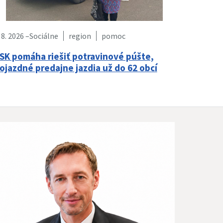
 8. 2026 –
Sociálne
region
pomoc
SK pomáha riešiť potravinové púšte,
ojazdné predajne jazdia už do 62 obcí