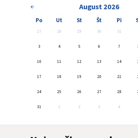
August 2026
Kalendár, vyberte dátum
Oblasť výsledkov 
Po
Ut
St
Št
Pi
27
28
29
30
31
3
4
5
6
7
10
11
12
13
14
17
18
19
20
21
24
25
26
27
28
31
1
2
3
4