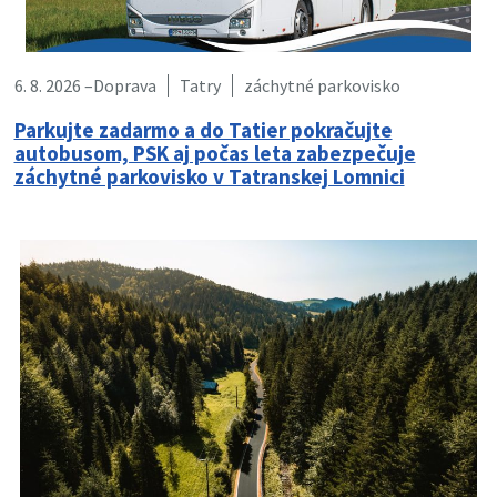
6. 8. 2026 –
Doprava
Tatry
záchytné parkovisko
Parkujte zadarmo a do Tatier pokračujte
autobusom, PSK aj počas leta zabezpečuje
záchytné parkovisko v Tatranskej Lomnici