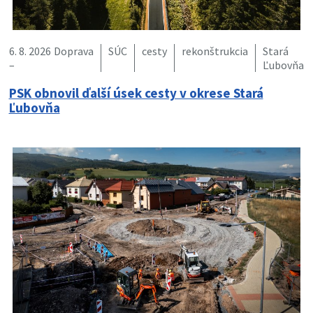
6. 8. 2026
Doprava
SÚC
cesty
rekonštrukcia
Stará
–
Ľubovňa
PSK obnovil ďalší úsek cesty v okrese Stará
Ľubovňa