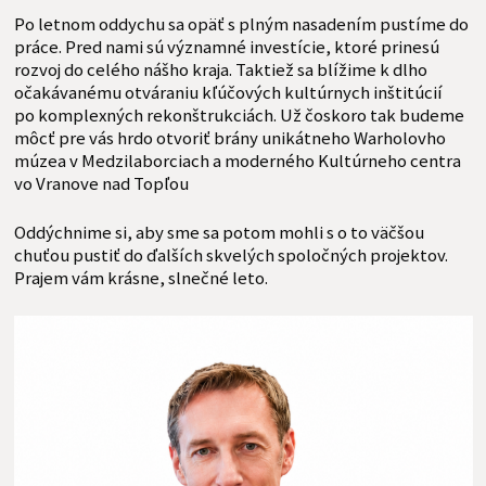
Po letnom oddychu sa opäť s plným nasadením pustíme do
práce. Pred nami sú významné investície, ktoré prinesú
rozvoj do celého nášho kraja. Taktiež sa blížime k dlho
očakávanému otváraniu kľúčových kultúrnych inštitúcií
po komplexných rekonštrukciách. Už čoskoro tak budeme
môcť pre vás hrdo otvoriť brány unikátneho Warholovho
múzea v Medzilaborciach a moderného Kultúrneho centra
vo Vranove nad Topľou
Oddýchnime si, aby sme sa potom mohli s o to väčšou
chuťou pustiť do ďalších skvelých spoločných projektov.
Prajem vám krásne, slnečné leto.