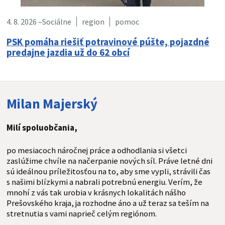
4. 8. 2026 –
Sociálne
region
pomoc
PSK pomáha riešiť potravinové púšte, pojazdné
predajne jazdia už do 62 obcí
Milan Majerský
Milí spoluobčania,
po mesiacoch náročnej práce a odhodlania si všetci
zaslúžime chvíle na načerpanie nových síl. Práve letné dni
sú ideálnou príležitosťou na to, aby sme vypli, strávili čas
s našimi blízkymi a nabrali potrebnú energiu. Verím, že
mnohí z vás tak urobia v krásnych lokalitách nášho
Prešovského kraja, ja rozhodne áno a už teraz sa teším na
stretnutia s vami naprieč celým regiónom.