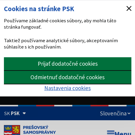
Cookies na stránke PSK
Používame základné cookies súbory, aby mohla táto
stránka fungovať.
Taktiež používame analytické súbory, akceptovaním
súhlasíte s ich používaním.
Prijať dodatočné cookies
Odmietnuť dodatočné cookies
Nastavenia cookies
SK
PSK
Doména psk.sk je oficiálna
Menu