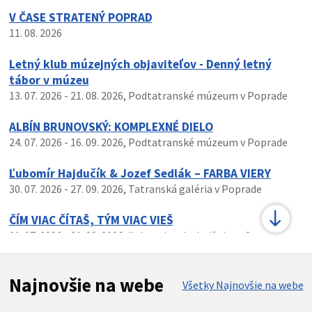
V ČASE STRATENÝ POPRAD
11. 08. 2026
Letný klub múzejných objaviteľov - Denný letný
tábor v múzeu
13. 07. 2026
- 21. 08. 2026
, Podtatranské múzeum v Poprade
ALBÍN BRUNOVSKÝ: KOMPLEXNÉ DIELO
24. 07. 2026
- 16. 09. 2026
, Podtatranské múzeum v Poprade
Ľubomír Hajdučík & Jozef Sedlák – FARBA VIERY
30. 07. 2026
- 27. 09. 2026
, Tatranská galéria v Poprade
ČÍM VIAC ČÍTAŠ, TÝM VIAC VIEŠ
01. 07. 2026
- 31. 08. 2026
, Ľubovnianska knižnica v Starej
Ľubovni
Najnovšie na webe
Všetky Najnovšie na webe