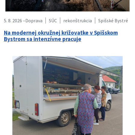
5. 8. 2026 –
Doprava
SÚC
rekonštrukcia
Spišské Bystré
Na modernej okružnej križovatke v Spišskom
Bystrom sa intenzívne pracuje