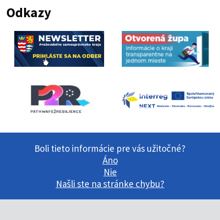
Odkazy
Boli tieto informácie pre vás užitočné?
Áno
Nie
Našli ste na stránke chybu?