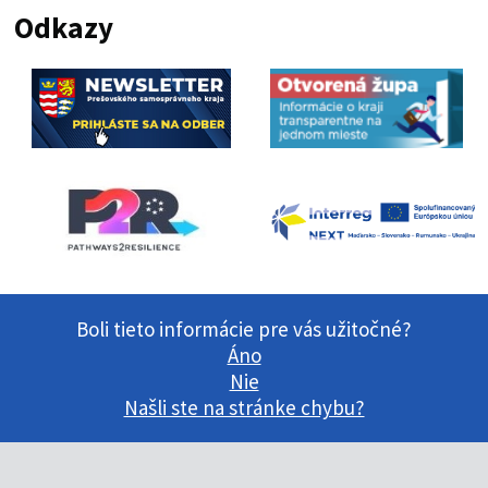
Odkazy
Boli tieto informácie pre vás užitočné?
Áno
Nie
Našli ste na stránke chybu?