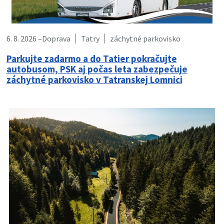
6. 8. 2026 –
Doprava
Tatry
záchytné parkovisko
Parkujte zadarmo a do Tatier pokračujte
autobusom, PSK aj počas leta zabezpečuje
záchytné parkovisko v Tatranskej Lomnici