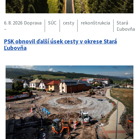
6. 8. 2026
Doprava
SÚC
cesty
rekonštrukcia
Stará
–
Ľubovňa
PSK obnovil ďalší úsek cesty v okrese Stará
Ľubovňa