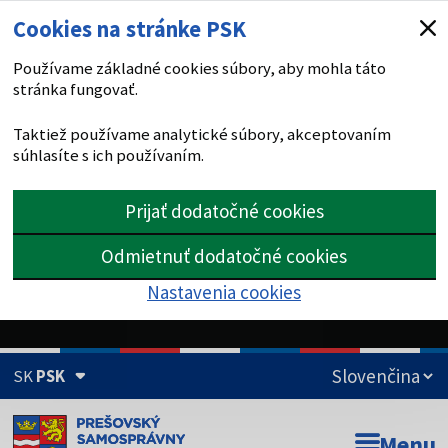
Cookies na stránke PSK
Používame základné cookies súbory, aby mohla táto
stránka fungovať.
Taktiež používame analytické súbory, akceptovaním
súhlasíte s ich používaním.
Prijať dodatočné cookies
Odmietnuť dodatočné cookies
Nastavenia cookies
SK
PSK
Doména psk.sk je oficiálna
Menu