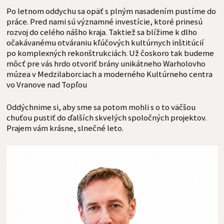
Po letnom oddychu sa opäť s plným nasadením pustíme do
práce. Pred nami sú významné investície, ktoré prinesú
rozvoj do celého nášho kraja. Taktiež sa blížime k dlho
očakávanému otváraniu kľúčových kultúrnych inštitúcií
po komplexných rekonštrukciách. Už čoskoro tak budeme
môcť pre vás hrdo otvoriť brány unikátneho Warholovho
múzea v Medzilaborciach a moderného Kultúrneho centra
vo Vranove nad Topľou
Oddýchnime si, aby sme sa potom mohli s o to väčšou
chuťou pustiť do ďalších skvelých spoločných projektov.
Prajem vám krásne, slnečné leto.