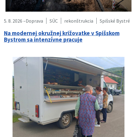
5. 8. 2026 –
Doprava
SÚC
rekonštrukcia
Spišské Bystré
Na modernej okružnej križovatke v Spišskom
Bystrom sa intenzívne pracuje