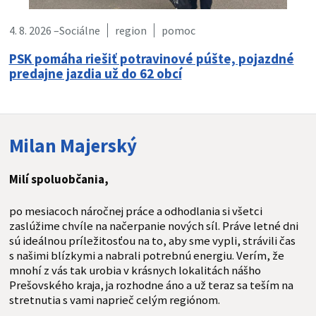
4. 8. 2026 –
Sociálne
region
pomoc
PSK pomáha riešiť potravinové púšte, pojazdné
predajne jazdia už do 62 obcí
Milan Majerský
Milí spoluobčania,
po mesiacoch náročnej práce a odhodlania si všetci
zaslúžime chvíle na načerpanie nových síl. Práve letné dni
sú ideálnou príležitosťou na to, aby sme vypli, strávili čas
s našimi blízkymi a nabrali potrebnú energiu. Verím, že
mnohí z vás tak urobia v krásnych lokalitách nášho
Prešovského kraja, ja rozhodne áno a už teraz sa teším na
stretnutia s vami naprieč celým regiónom.