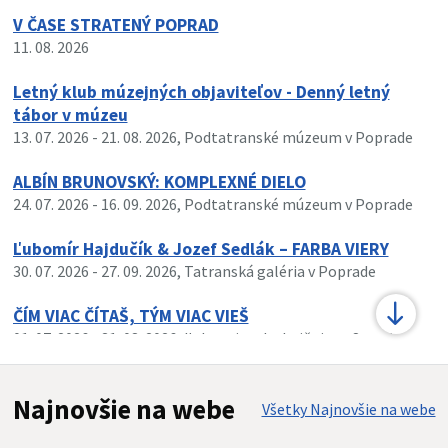
V ČASE STRATENÝ POPRAD
11. 08. 2026
Letný klub múzejných objaviteľov - Denný letný
tábor v múzeu
13. 07. 2026
- 21. 08. 2026
, Podtatranské múzeum v Poprade
ALBÍN BRUNOVSKÝ: KOMPLEXNÉ DIELO
24. 07. 2026
- 16. 09. 2026
, Podtatranské múzeum v Poprade
Ľubomír Hajdučík & Jozef Sedlák – FARBA VIERY
30. 07. 2026
- 27. 09. 2026
, Tatranská galéria v Poprade
ČÍM VIAC ČÍTAŠ, TÝM VIAC VIEŠ
01. 07. 2026
- 31. 08. 2026
, Ľubovnianska knižnica v Starej
Ľubovni
Najnovšie na webe
Všetky Najnovšie na webe