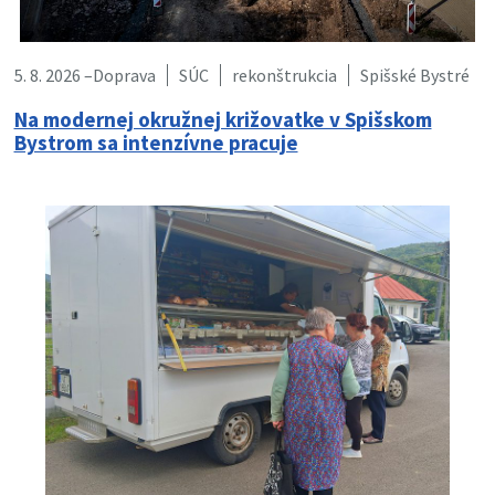
5. 8. 2026 –
Doprava
SÚC
rekonštrukcia
Spišské Bystré
Na modernej okružnej križovatke v Spišskom
Bystrom sa intenzívne pracuje