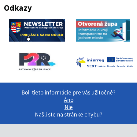
Odkazy
Boli tieto informácie pre vás užitočné?
Áno
Nie
Našli ste na stránke chybu?