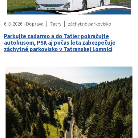
6. 8. 2026 –
Doprava
Tatry
záchytné parkovisko
Parkujte zadarmo a do Tatier pokračujte
autobusom, PSK aj počas leta zabezpečuje
záchytné parkovisko v Tatranskej Lomnici