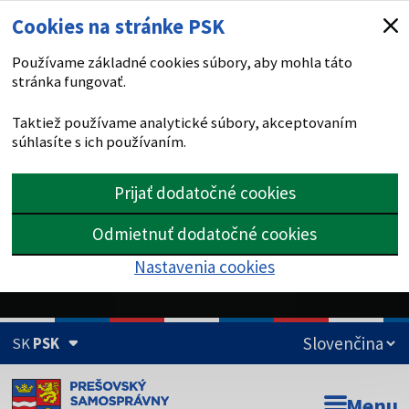
Cookies na stránke PSK
Používame základné cookies súbory, aby mohla táto
stránka fungovať.
Taktiež používame analytické súbory, akceptovaním
súhlasíte s ich používaním.
Prijať dodatočné cookies
Odmietnuť dodatočné cookies
Nastavenia cookies
SK
PSK
Doména psk.sk je oficiálna
Menu