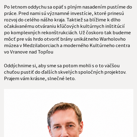
Po letnom oddychu sa opäť s plným nasadením pustíme do
práce. Pred nami sú významné investície, ktoré prinesú
rozvoj do celého nášho kraja. Taktiež sa blížime k dlho
očakávanému otváraniu kľúčových kultúrnych inštitúcií
po komplexných rekonštrukciách. Už čoskoro tak budeme
môcť pre vás hrdo otvoriť brány unikátneho Warholovho
múzea v Medzilaborciach a moderného Kultúrneho centra
vo Vranove nad Topľou
Oddýchnime si, aby sme sa potom mohli s o to väčšou
chuťou pustiť do ďalších skvelých spoločných projektov.
Prajem vám krásne, slnečné leto.