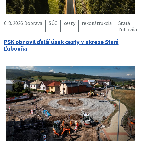
6. 8. 2026
Doprava
SÚC
cesty
rekonštrukcia
Stará
–
Ľubovňa
PSK obnovil ďalší úsek cesty v okrese Stará
Ľubovňa