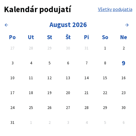
Kalendár podujatí
Všetky podujatia
August 2026
Kalendár, vyberte dátum
Oblasť výsledkov vyhľadávan
Po
Ut
St
Št
Pi
So
Ne
27
28
29
30
31
1
2
9
3
4
5
6
7
8
10
11
12
13
14
15
16
17
18
19
20
21
22
23
24
25
26
27
28
29
30
31
1
2
3
4
5
6