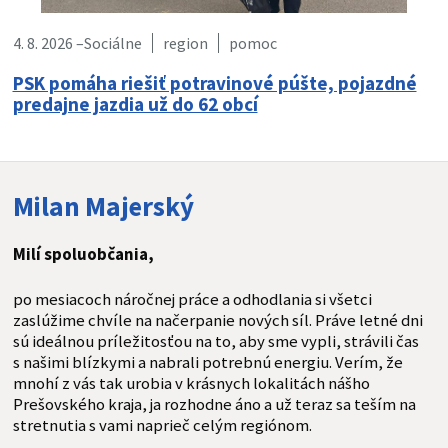
4. 8. 2026 –
Sociálne
region
pomoc
PSK pomáha riešiť potravinové púšte, pojazdné
predajne jazdia už do 62 obcí
Milan Majerský
Milí spoluobčania,
po mesiacoch náročnej práce a odhodlania si všetci
zaslúžime chvíle na načerpanie nových síl. Práve letné dni
sú ideálnou príležitosťou na to, aby sme vypli, strávili čas
s našimi blízkymi a nabrali potrebnú energiu. Verím, že
mnohí z vás tak urobia v krásnych lokalitách nášho
Prešovského kraja, ja rozhodne áno a už teraz sa teším na
stretnutia s vami naprieč celým regiónom.