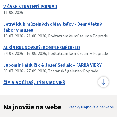
V ČASE STRATENÝ POPRAD
11. 08. 2026
Letný klub múzejných objaviteľov - Denný letný
tábor v múzeu
13. 07. 2026
- 21. 08. 2026
, Podtatranské múzeum v Poprade
ALBÍN BRUNOVSKÝ: KOMPLEXNÉ DIELO
24. 07. 2026
- 16. 09. 2026
, Podtatranské múzeum v Poprade
Ľubomír Hajdučík & Jozef Sedlák – FARBA VIERY
30. 07. 2026
- 27. 09. 2026
, Tatranská galéria v Poprade
ČÍM VIAC ČÍTAŠ, TÝM VIAC VIEŠ
01. 07. 2026
- 31. 08. 2026
, Ľubovnianska knižnica v Starej
Ľubovni
Najnovšie na webe
Všetky Najnovšie na webe