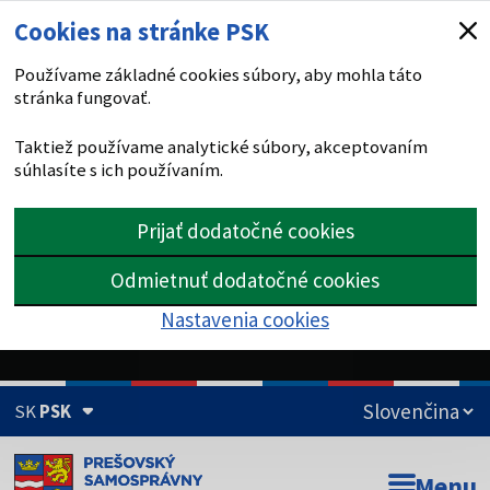
Cookies na stránke PSK
Používame základné cookies súbory, aby mohla táto
stránka fungovať.
Taktiež používame analytické súbory, akceptovaním
súhlasíte s ich používaním.
Prijať dodatočné cookies
Odmietnuť dodatočné cookies
Nastavenia cookies
SK
PSK
Doména psk.sk je oficiálna
Menu