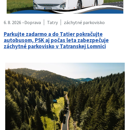
6. 8. 2026 –
Doprava
Tatry
záchytné parkovisko
Parkujte zadarmo a do Tatier pokračujte
autobusom, PSK aj počas leta zabezpečuje
záchytné parkovisko v Tatranskej Lomnici