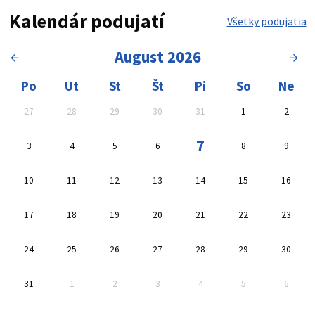
Kalendár podujatí
Všetky podujatia
August 2026
Kalendár, vyberte dátum
Oblasť výsledkov vyhľadávan
Po
Ut
St
Št
Pi
So
Ne
27
28
29
30
31
1
2
7
3
4
5
6
8
9
10
11
12
13
14
15
16
17
18
19
20
21
22
23
24
25
26
27
28
29
30
31
1
2
3
4
5
6