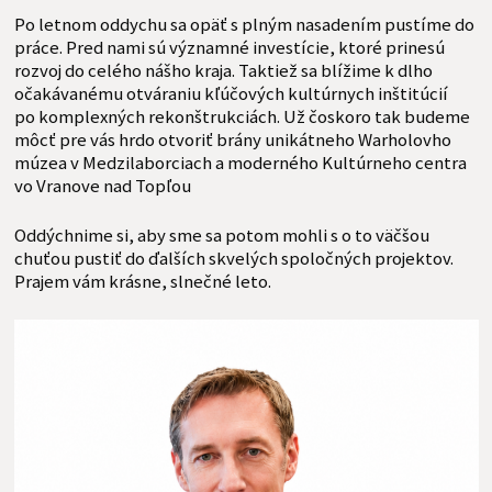
Po letnom oddychu sa opäť s plným nasadením pustíme do
práce. Pred nami sú významné investície, ktoré prinesú
rozvoj do celého nášho kraja. Taktiež sa blížime k dlho
očakávanému otváraniu kľúčových kultúrnych inštitúcií
po komplexných rekonštrukciách. Už čoskoro tak budeme
môcť pre vás hrdo otvoriť brány unikátneho Warholovho
múzea v Medzilaborciach a moderného Kultúrneho centra
vo Vranove nad Topľou
Oddýchnime si, aby sme sa potom mohli s o to väčšou
chuťou pustiť do ďalších skvelých spoločných projektov.
Prajem vám krásne, slnečné leto.