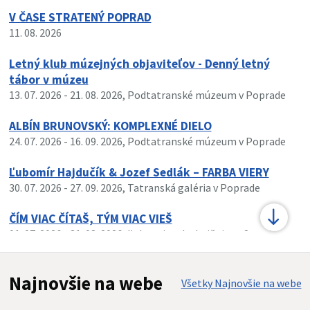
V ČASE STRATENÝ POPRAD
11. 08. 2026
Letný klub múzejných objaviteľov - Denný letný
tábor v múzeu
13. 07. 2026
- 21. 08. 2026
, Podtatranské múzeum v Poprade
ALBÍN BRUNOVSKÝ: KOMPLEXNÉ DIELO
24. 07. 2026
- 16. 09. 2026
, Podtatranské múzeum v Poprade
Ľubomír Hajdučík & Jozef Sedlák – FARBA VIERY
30. 07. 2026
- 27. 09. 2026
, Tatranská galéria v Poprade
ČÍM VIAC ČÍTAŠ, TÝM VIAC VIEŠ
01. 07. 2026
- 31. 08. 2026
, Ľubovnianska knižnica v Starej
Ľubovni
Najnovšie na webe
Všetky Najnovšie na webe