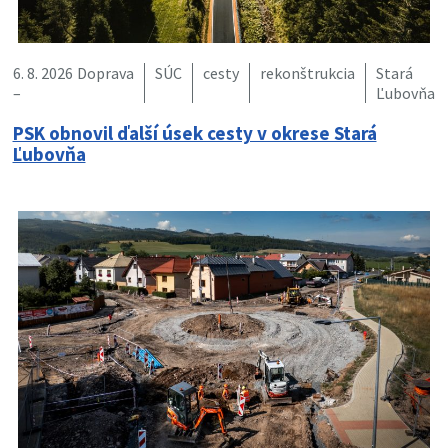
6. 8. 2026
Doprava
SÚC
cesty
rekonštrukcia
Stará
–
Ľubovňa
PSK obnovil ďalší úsek cesty v okrese Stará
Ľubovňa