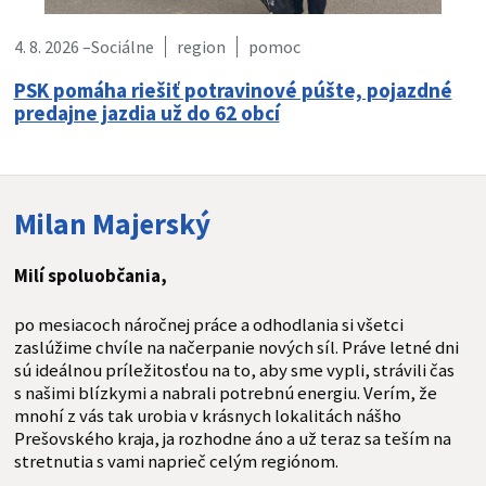
4. 8. 2026 –
Sociálne
region
pomoc
PSK pomáha riešiť potravinové púšte, pojazdné
predajne jazdia už do 62 obcí
Milan Majerský
Milí spoluobčania,
po mesiacoch náročnej práce a odhodlania si všetci
zaslúžime chvíle na načerpanie nových síl. Práve letné dni
sú ideálnou príležitosťou na to, aby sme vypli, strávili čas
s našimi blízkymi a nabrali potrebnú energiu. Verím, že
mnohí z vás tak urobia v krásnych lokalitách nášho
Prešovského kraja, ja rozhodne áno a už teraz sa teším na
stretnutia s vami naprieč celým regiónom.