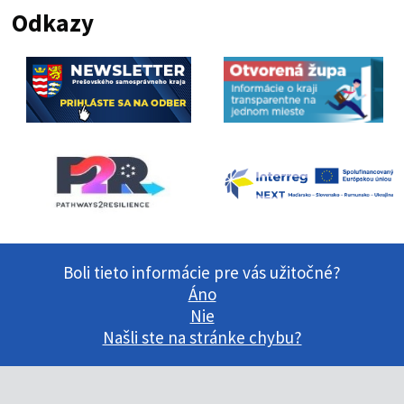
Odkazy
Boli tieto informácie pre vás užitočné?
Áno
Nie
Našli ste na stránke chybu?