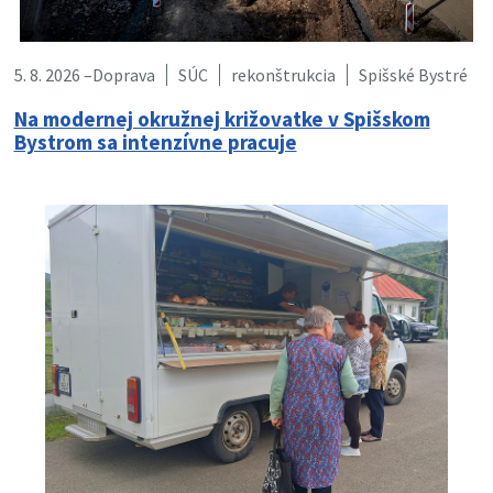
5. 8. 2026 –
Doprava
SÚC
rekonštrukcia
Spišské Bystré
Na modernej okružnej križovatke v Spišskom
Bystrom sa intenzívne pracuje