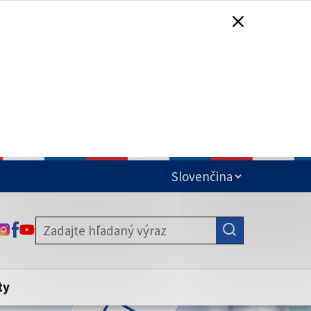
čená
ODKAZ SA OTVORÍ NA NOVEJ KARTE
ODKAZ SA OTVORÍ NA NOVEJ KARTE
ODKAZ SA OTVORÍ NA NOVEJ KARTE
stite, že zdieľate informácie iba cez
nku. Zabezpečená stránka vždy začína
ény webového sídla.
ty