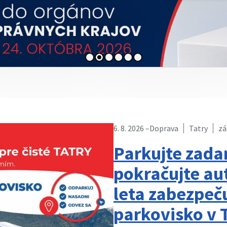
6. 8. 2026 –
Doprava
Tatry
zá
Parkujte zada
pokračujte au
leta zabezpeč
parkovisko v 