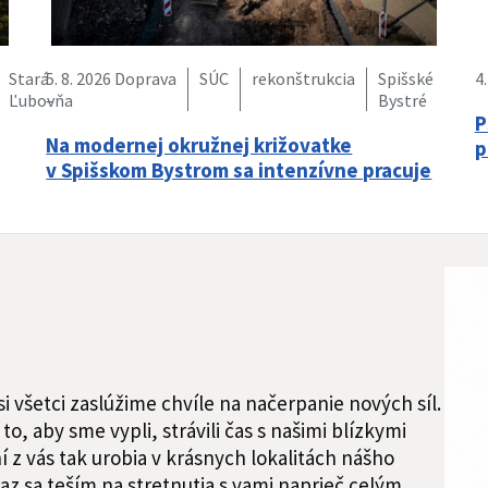
Stará
5. 8. 2026
Doprava
SÚC
rekonštrukcia
Spišské
4.
Ľubovňa
–
Bystré
P
Na modernej okružnej križovatke
p
v Spišskom Bystrom sa intenzívne pracuje
 všetci zaslúžime chvíle na načerpanie nových síl.
to, aby sme vypli, strávili čas s našimi blízkymi
 z vás tak urobia v krásnych lokalitách nášho
az sa teším na stretnutia s vami naprieč celým