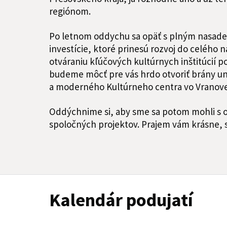
regiónom.
Po letnom oddychu sa opäť s plným nasad
investície, ktoré prinesú rozvoj do celého 
otváraniu kľúčových kultúrnych inštitúcií 
budeme môcť pre vás hrdo otvoriť brány u
a moderného Kultúrneho centra vo Vranov
Oddýchnime si, aby sme sa potom mohli s o 
spoločných projektov. Prajem vám krásne, s
Kalendár podujatí