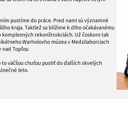
ením pustíme do práce. Pred nami sú významné
nášho kraja. Taktiež sa blížime k dlho očakávanému
po komplexných rekonštrukciách. Už čoskoro tak
nikátneho Warholovho múzea v Medzilaborciach
e nad Topľou
to väčšou chuťou pustiť do ďalších skvelých
lnečné leto.