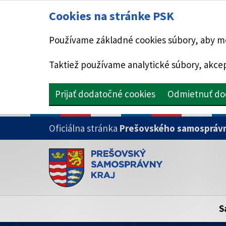
Cookies na stránke PSK
Používame základné cookies súbory, aby mo
Taktiež používame analytické súbory, akcep
Prijať dodatočné cookies
Odmietnuť do
PRESKOČIŤ NA HLAVNÝ OBSAH
Oficiálna stránka
Prešovského samosprávn
Doména psk.sk je oficiálna
Toto je oficiálna webová stránka Prešovsk
Oficiálne stránky využívajú doménu psk.sk.
S