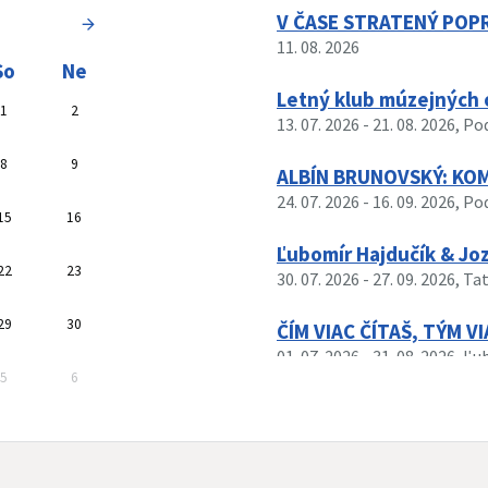
vyhľadávania sa aktualizuje automaticky
V ČASE STRATENÝ POP
11. 08. 2026
So
Ne
Letný klub múzejných 
1
2
13. 07. 2026
- 21. 08. 2026
, P
8
9
ALBÍN BRUNOVSKÝ: KO
24. 07. 2026
- 16. 09. 2026
, P
15
16
Ľubomír Hajdučík & Jo
22
23
30. 07. 2026
- 27. 09. 2026
, Ta
29
30
ČÍM VIAC ČÍTAŠ, TÝM VI
01. 07. 2026
- 31. 08. 2026
, Ľu
5
6