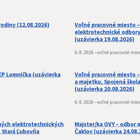
rodiny (12.08.2026)
Voľné pracovné miesto –
elektrotechnické odbory
(uzávierka 19.08.2026)
6. 8. 2026 –
voľné pracovné mie
 EP Lomnička (uzávierka
Voľné pracovné miesto –
a majetku, Spojená škol
(uzávierka 20.08.2026)
6. 8. 2026 –
voľné pracovné mie
ných elektrotechnických
Majster/ka OVY – odbor 
 Stará Ľubovňa
Čaklov (uzávierka 24.08.