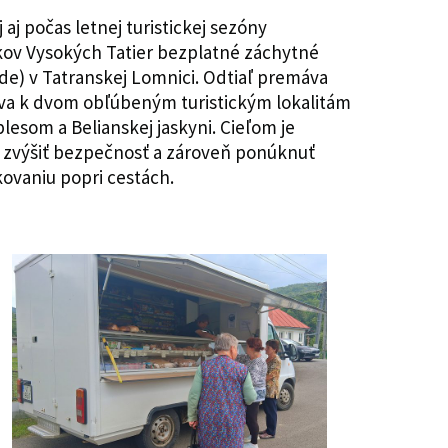
aj počas letnej turistickej sezóny
kov Vysokých Tatier bezplatné záchytné
de) v Tatranskej Lomnici. Odtiaľ premáva
va k dvom obľúbeným turistickým lokalitám
lesom a Belianskej jaskyni. Cieľom je
, zvýšiť bezpečnosť a zároveň ponúknuť
ovaniu popri cestách.