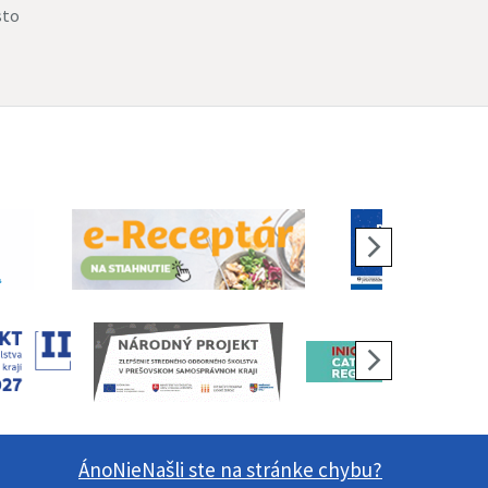
sto
Áno
Nie
Našli ste na stránke chybu?