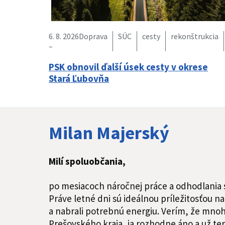
6. 8. 2026
Doprava
SÚC
cesty
rekonštrukcia
–
PSK obnovil ďalší úsek cesty v okrese
Stará Ľubovňa
Milan Majerský
Milí spoluobčania,
po mesiacoch náročnej práce a odhodlania si
Práve letné dni sú ideálnou príležitosťou na 
a nabrali potrebnú energiu. Verím, že mnohí
Prešovského kraja, ja rozhodne áno a už ter