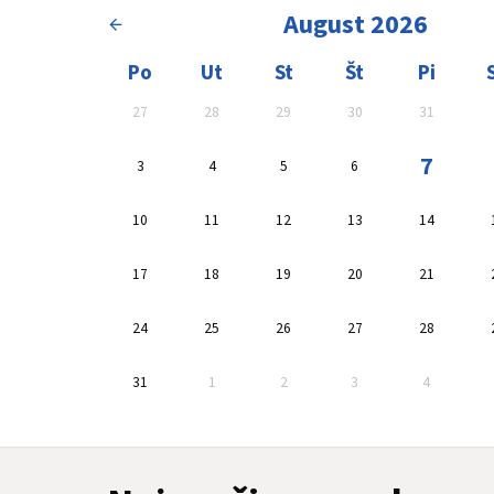
August 2026
Kalendár, vyberte dátum
Oblasť výsledkov 
Po
Ut
St
Št
Pi
27
28
29
30
31
7
3
4
5
6
10
11
12
13
14
17
18
19
20
21
24
25
26
27
28
31
1
2
3
4