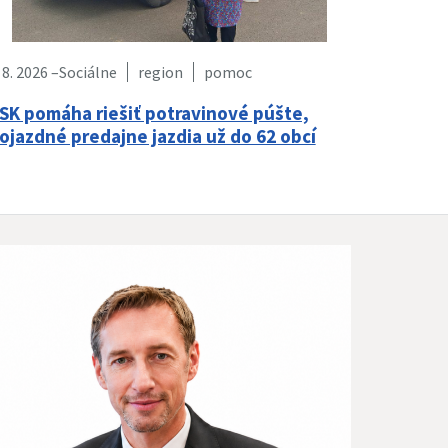
 8. 2026 –
Sociálne
region
pomoc
SK pomáha riešiť potravinové púšte,
ojazdné predajne jazdia už do 62 obcí