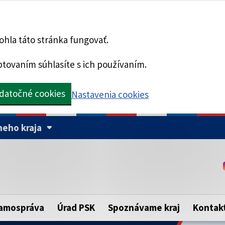
hla táto stránka fungovať.
tovaním súhlasíte s ich používaním.
datočné cookies
Nastavenia cookies
eho kraja
Táto stránka je zabezpe
Buďte pozorní a vždy sa ui
ého samosprávneho kraja.
zabezpečenú webovú strá
https:// pred názvom dom
amospráva
Úrad PSK
Spoznávame kraj
Kontak