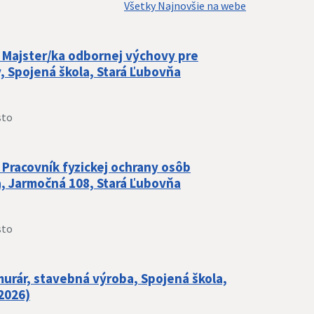
Všetky Najnovšie na webe
 Majster/ka odbornej výchovy pre
, Spojená škola, Stará Ľubovňa
sto
 Pracovník fyzickej ochrany osôb
a, Jarmočná 108, Stará Ľubovňa
sto
murár, stavebná výroba, Spojená škola,
2026)