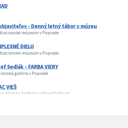
RAD
objaviteľov - Denný letný tábor v múzeu
odtatranské múzeum v Poprade
MPLEXNÉ DIELO
odtatranské múzeum v Poprade
zef Sedlák – FARBA VIERY
transká galéria v Poprade
AC VIEŠ
bovnianska knižnica v Starej Ľubovni