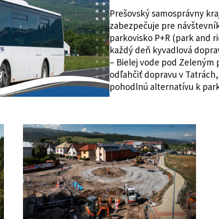
Prešovský samosprávny kraj 
zabezpečuje pre návštevní
parkovisko P+R (park and ri
každý deň kyvadlová dopra
– Bielej vode pod Zeleným p
odľahčiť dopravu v Tatrách
pohodlnú alternatívu k park