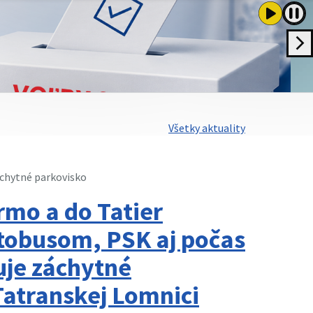
Všetky aktuality
chytné parkovisko
rmo a do Tatier
tobusom, PSK aj počas
uje záchytné
Tatranskej Lomnici