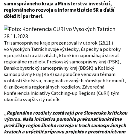
samosprávneho kraja a Ministerstva investícií,
regionálneho rozvoja a informatizácie SR a ďalší
dôležití partneri.
Tri samosprávne kraje prezentovali v utorok (28.11.)
vo Vysokých Tatrách svoje výsledky, úspechy a pokroky
v projektoch a aktivitách, ktoré im napomáhajú stierať
regionálne rozdiely. Prešovský samosprávny kraj (PSK),
Banskobystrický samosprávny kraj (BBSK) a Košický
samosprávny kraj (KSK) sa spoločne venovali témam
v oblasti školstva, marginalizovaných rómskych komunít,
či znižovania regionálnych rozdielov. Záverečná
konferencia Iniciatívy Catching-up Regions (CuRI) tým
ukončila svoj štvrtý ročník.
„Regionálne rozdiely zostávajú pre Slovensko kritickou
výzvou. Naša iniciatíva pomohla prekonať konkrétne
prekážky regionálneho rozvoja v troch samosprávnych
krajoch a urýchliť prípravu projektov prostredníctvom