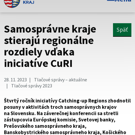
Toto je oficiálna webová stránka Prešovského
samosprávneho kraja. Oficiálne stránky využívajú doménu
psk.sk.
Samosprávne kraje
Späť
Táto stránka je zabezpečená
stierajú regionálne
rozdiely vďaka
Buďte pozorní a vždy sa uistite, že zdieľate informácie iba
cez zabezpečenú webovú stránku. Zabezpečená stránka
iniciatíve CuRI
vždy začína https:// pred názvom domény webového sídla.
28. 11. 2023
Tlačové správy – aktuálne
Tlačové správy 2023
Štvrtý ročník iniciatívy Catching-up Regions zhodnotil
posuny v aktivitách troch samosprávnych krajov
na Slovensku. Na záverečnej konferencii sa stretli
zástupcovia Európskej komisie, Svetovej banky,
Prešovského samosprávneho kraja,
Banskobystrického samosprávneho kraja, Košického