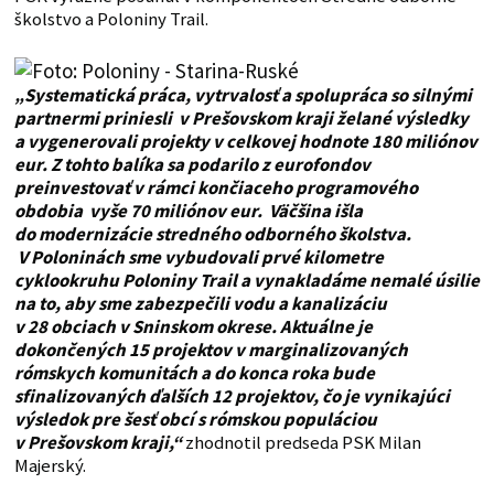
školstvo a Poloniny Trail.
„Systematická práca, vytrvalosť a spolupráca so silnými
partnermi priniesli v Prešovskom kraji želané výsledky
a vygenerovali projekty v celkovej hodnote 180 miliónov
eur. Z tohto balíka sa podarilo z eurofondov
preinvestovať v rámci končiaceho programového
obdobia vyše 70 miliónov eur. Väčšina išla
do modernizácie stredného odborného školstva.
V Poloninách sme vybudovali prvé kilometre
cyklookruhu Poloniny Trail a vynakladáme nemalé úsilie
na to, aby sme zabezpečili vodu a kanalizáciu
v 28 obciach v Sninskom okrese. Aktuálne je
dokončených 15 projektov v marginalizovaných
rómskych komunitách a do konca roka bude
sfinalizovaných ďalších 12 projektov, čo je vynikajúci
výsledok pre šesť obcí s rómskou populáciou
v Prešovskom kraji,“
zhodnotil predseda PSK Milan
Majerský.