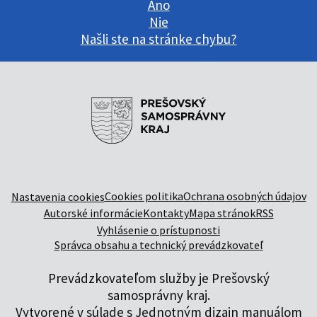
Áno
Nie
Našli ste na stránke chybu?
Cookies politika
Ochrana osobných údajov
Nastavenia cookies
Autorské informácie
Kontakty
Mapa stránok
RSS
Vyhlásenie o prístupnosti
Správca obsahu a technický prevádzkovateľ
Prevádzkovateľom služby je Prešovský
samosprávny kraj.
Vytvorené v súlade s
Jednotným dizajn manuálom