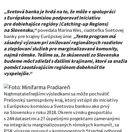
„Svetová banka je hrdá na to, že môže v spolupráci
s Európskou komisiou podporovať Iniciatívu
pre dobiehajúce regióny (Catching-up Regions)
na Slovensku,“
povedala Marina Wes, riaditeľka Svetovej
banky pre krajiny Európskej únie.
„Tento program má
zásadný význam pri znižovaní regionálnych rozdielov
a zlepšovaní služieb pre marginalizované komunity,
najmä rómske. Tešíme sa, že skúsenosti zo Slovenska
budeme môcť zdieľať s ďalšími krajinami, ktoré sa snažia
pomôcť zaostávajúcim regiónom dobehnúť tie
vyspelejšie.“
Najhmatateľnejšími výsledkami sa môže pochváliť
Prešovský samosprávny kraj, ktorý vstúpil do iniciatívy
s Európskou komisiou a Svetovou bankou ako prvý
na Slovensku v roku 2018. Okrem vzniku geoportálu
s 244 datasetmi a 27 úspešnými projektami zameranými
na integráciu marginalizovaných rómskych komunít, sa
PSK výrazne posunul v komponentoch Stredné odborné