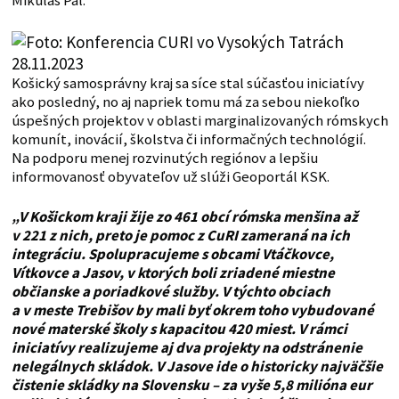
Mikuláš Pál.
Košický samosprávny kraj sa síce stal súčasťou iniciatívy
ako posledný, no aj napriek tomu má za sebou niekoľko
úspešných projektov v oblasti marginalizovaných rómskych
komunít, inovácií, školstva či informačných technológií.
Na podporu menej rozvinutých regiónov a lepšiu
informovanosť obyvateľov už slúži Geoportál KSK.
„V Košickom kraji žije zo 461 obcí rómska menšina až
v 221 z nich, preto je pomoc z CuRI zameraná na ich
integráciu. Spolupracujeme s obcami Vtáčkovce,
Vítkovce a Jasov, v ktorých boli zriadené miestne
občianske a poriadkové služby. V týchto obciach
a v meste Trebišov by mali byť okrem toho vybudované
nové materské školy s kapacitou 420 miest. V rámci
iniciatívy realizujeme aj dva projekty na odstránenie
nelegálnych skládok. V Jasove ide o historicky najväčšie
čistenie skládky na Slovensku – za vyše 5,8 milióna eur