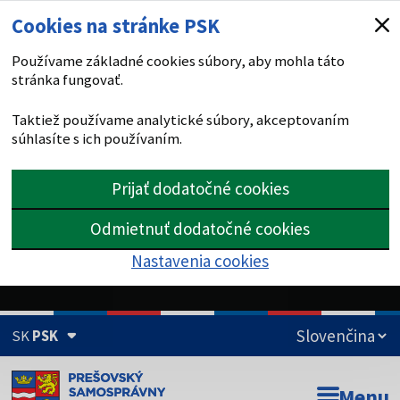
Cookies na stránke PSK
Používame základné cookies súbory, aby mohla táto
stránka fungovať.
Taktiež používame analytické súbory, akceptovaním
súhlasíte s ich používaním.
Prijať dodatočné cookies
Odmietnuť dodatočné cookies
Nastavenia cookies
SK
PSK
Doména psk.sk je oficiálna
Menu