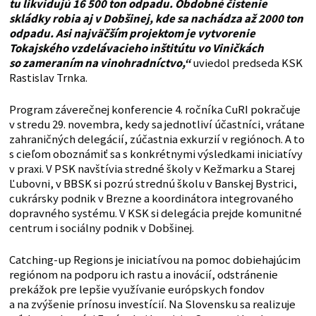
tu likvidujú 16 500 ton odpadu. Obdobné čistenie
skládky robia aj v Dobšinej, kde sa nachádza až 2000 ton
odpadu. Asi najväčším projektom je vytvorenie
Tokajského vzdelávacieho inštitútu vo Viničkách
so zameraním na vinohradníctvo,“
uviedol predseda KSK
Rastislav Trnka.
Program záverečnej konferencie 4. ročníka CuRI pokračuje
v stredu 29. novembra, kedy sa jednotliví účastníci, vrátane
zahraničných delegácií, zúčastnia exkurzií v regiónoch. A to
s cieľom oboznámiť sa s konkrétnymi výsledkami iniciatívy
v praxi. V PSK navštívia stredné školy v Kežmarku a Starej
Ľubovni, v BBSK si pozrú strednú školu v Banskej Bystrici,
cukrársky podnik v Brezne a koordinátora integrovaného
dopravného systému. V KSK si delegácia prejde komunitné
centrum i sociálny podnik v Dobšinej.
Catching-up Regions je iniciatívou na pomoc dobiehajúcim
regiónom na podporu ich rastu a inovácií, odstránenie
prekážok pre lepšie využívanie európskych fondov
a na zvýšenie prínosu investícií. Na Slovensku sa realizuje