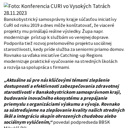
Banskobystrický samosprávny kraj je súčasťou iniciatívy
CuRI od roku 2019 a dnes môže konštatovať, že viaceré
projekty mu prinášajú reálne výsledky. Župa napr.
modernizuje prístup k službám vo verejnej doprave.
Podporila tiež rozvoj prelomového projektu sociálnej
starostlivosti, kedy príde služba za seniormi priamo domov.
Rovnako sa vďaka iniciatíve Catching-up Regions
modernizuje praktické vyučovanie na stredných školách
a rozvíja sa spolupráca s firmami.
„Aktuálne sú pre nás kľúčovými témami z
lepšenie
dostupnosti a efektívnosti zabezpečovania zdravotnej
starostlivosti v
Banskobystrickom samosprávnom kraji,
budovanie inovačného ekosystému a prepájanie
priemyslu s organizáciami výskumu a vývoja. Rovnako
sa sústreďujeme na zlepšovanie kvality našich stredných
škôl a integráciu skupín ohrozených chudobou alebo
sociálnym vylúčením,“
povedal podpredseda BBSK