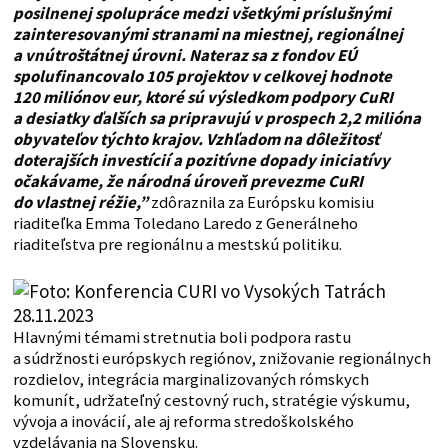
posilnenej spolupráce medzi všetkými príslušnými
zainteresovanými stranami na miestnej, regionálnej
a vnútroštátnej úrovni. Nateraz sa z fondov EÚ
spolufinancovalo 105 projektov v celkovej hodnote
120 miliónov eur, ktoré sú výsledkom podpory CuRI
a desiatky ďalších sa pripravujú v prospech 2,2 milióna
obyvateľov týchto krajov. Vzhľadom na dôležitosť
doterajších investícií a pozitívne dopady iniciatívy
očakávame, že národná úroveň prevezme CuRI
do vlastnej réžie,”
zdôraznila za Európsku komisiu
riaditeľka Emma Toledano Laredo z Generálneho
riaditeľstva pre regionálnu a mestskú politiku.
Hlavnými témami stretnutia boli podpora rastu
a súdržnosti európskych regiónov, znižovanie regionálnych
rozdielov, integrácia marginalizovaných rómskych
komunít, udržateľný cestovný ruch, stratégie výskumu,
vývoja a inovácií, ale aj reforma stredoškolského
vzdelávania na Slovensku.