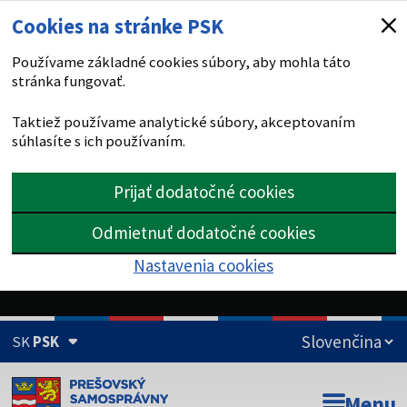
Cookies na stránke PSK
Používame základné cookies súbory, aby mohla táto
stránka fungovať.
Taktiež používame analytické súbory, akceptovaním
súhlasíte s ich používaním.
Prijať dodatočné cookies
Odmietnuť dodatočné cookies
Nastavenia cookies
SK
PSK
Doména psk.sk je oficiálna
Menu