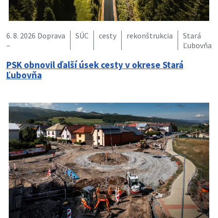
6. 8. 2026
Doprava
SÚC
cesty
rekonštrukcia
Stará
–
Ľubovňa
PSK obnovil ďalší úsek cesty v okrese Stará
Ľubovňa