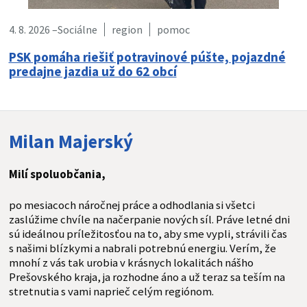
4. 8. 2026 –
Sociálne
region
pomoc
PSK pomáha riešiť potravinové púšte, pojazdné
predajne jazdia už do 62 obcí
Milan Majerský
Milí spoluobčania,
po mesiacoch náročnej práce a odhodlania si všetci
zaslúžime chvíle na načerpanie nových síl. Práve letné dni
sú ideálnou príležitosťou na to, aby sme vypli, strávili čas
s našimi blízkymi a nabrali potrebnú energiu. Verím, že
mnohí z vás tak urobia v krásnych lokalitách nášho
Prešovského kraja, ja rozhodne áno a už teraz sa teším na
stretnutia s vami naprieč celým regiónom.