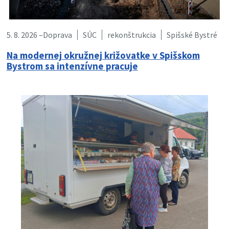
5. 8. 2026 –
Doprava
SÚC
rekonštrukcia
Spišské Bystré
Na modernej okružnej križovatke v Spišskom
Bystrom sa intenzívne pracuje