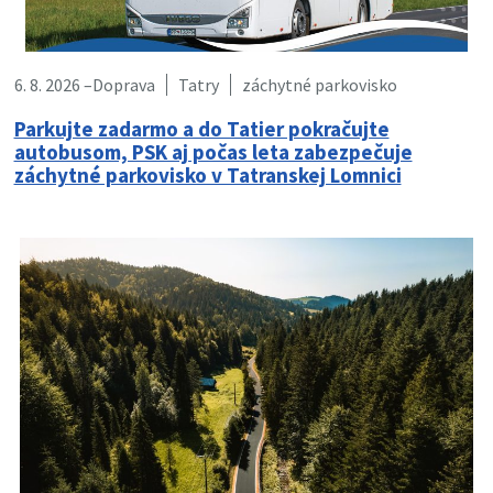
6. 8. 2026 –
Doprava
Tatry
záchytné parkovisko
Parkujte zadarmo a do Tatier pokračujte
autobusom, PSK aj počas leta zabezpečuje
záchytné parkovisko v Tatranskej Lomnici