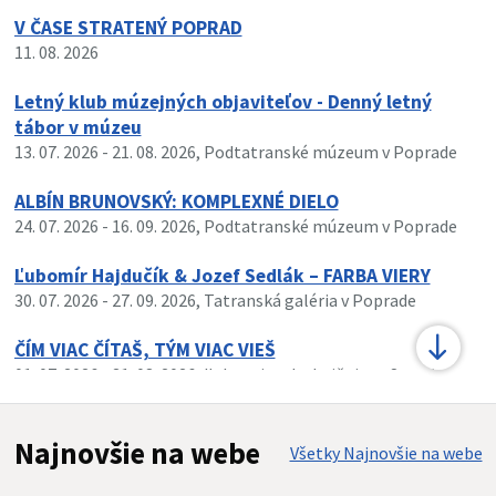
V ČASE STRATENÝ POPRAD
11. 08. 2026
Letný klub múzejných objaviteľov - Denný letný
tábor v múzeu
13. 07. 2026
- 21. 08. 2026
, Podtatranské múzeum v Poprade
ALBÍN BRUNOVSKÝ: KOMPLEXNÉ DIELO
24. 07. 2026
- 16. 09. 2026
, Podtatranské múzeum v Poprade
Ľubomír Hajdučík & Jozef Sedlák – FARBA VIERY
30. 07. 2026
- 27. 09. 2026
, Tatranská galéria v Poprade
ČÍM VIAC ČÍTAŠ, TÝM VIAC VIEŠ
01. 07. 2026
- 31. 08. 2026
, Ľubovnianska knižnica v Starej
Ľubovni
Najnovšie na webe
Všetky Najnovšie na webe