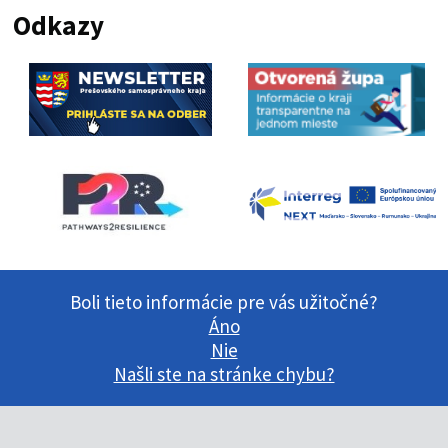
Odkazy
Boli tieto informácie pre vás užitočné?
Áno
Nie
Našli ste na stránke chybu?