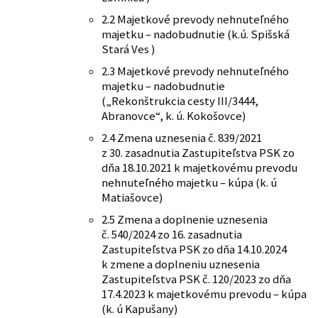
2.2 Majetkové prevody nehnuteľného
majetku – nadobudnutie (k.ú. Spišská
Stará Ves )
2.3 Majetkové prevody nehnuteľného
majetku – nadobudnutie
(„Rekonštrukcia cesty III/3444,
Abranovce“, k. ú. Kokošovce)
2.4 Zmena uznesenia č. 839/2021
z 30. zasadnutia Zastupiteľstva PSK zo
dňa 18.10.2021 k majetkovému prevodu
nehnuteľného majetku – kúpa (k. ú
Matiašovce)
2.5 Zmena a doplnenie uznesenia
č. 540/2024 zo 16. zasadnutia
Zastupiteľstva PSK zo dňa 14.10.2024
k zmene a doplneniu uznesenia
Zastupiteľstva PSK č. 120/2023 zo dňa
17.4.2023 k majetkovému prevodu – kúpa
(k. ú Kapušany)