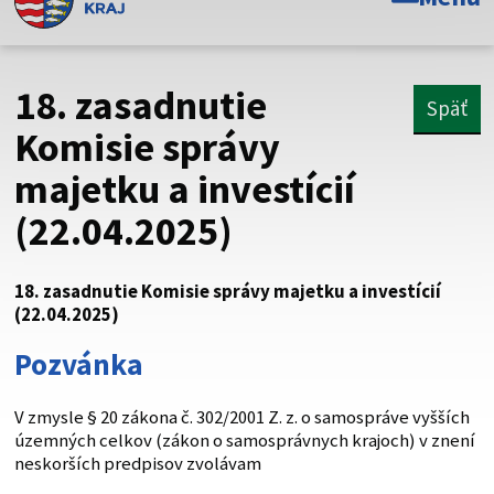
Toto je oficiálna webová stránka Prešovského
samosprávneho kraja. Oficiálne stránky využívajú doménu
psk.sk.
18. zasadnutie
Späť
Táto stránka je zabezpečená
Komisie správy
majetku a investícií
Buďte pozorní a vždy sa uistite, že zdieľate informácie iba
cez zabezpečenú webovú stránku. Zabezpečená stránka
(22.04.2025)
vždy začína https:// pred názvom domény webového sídla.
18. zasadnutie Komisie správy majetku a investícií
(22.04.2025)
Pozvánka
V zmysle § 20 zákona č. 302/2001 Z. z. o samospráve vyšších
územných celkov (zákon o samosprávnych krajoch) v znení
neskorších predpisov zvolávam