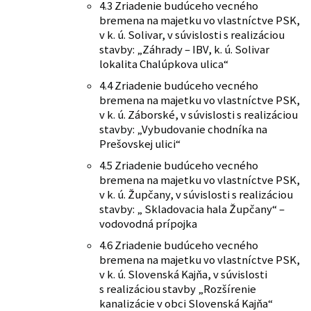
4.3 Zriadenie budúceho vecného
bremena na majetku vo vlastníctve PSK,
v k. ú. Solivar, v súvislosti s realizáciou
stavby: „Záhrady – IBV, k. ú. Solivar
lokalita Chalúpkova ulica“
4.4 Zriadenie budúceho vecného
bremena na majetku vo vlastníctve PSK,
v k. ú. Záborské, v súvislosti s realizáciou
stavby: „Vybudovanie chodníka na
Prešovskej ulici“
4.5 Zriadenie budúceho vecného
bremena na majetku vo vlastníctve PSK,
v k. ú. Župčany, v súvislosti s realizáciou
stavby: „ Skladovacia hala Župčany“ –
vodovodná prípojka
4.6 Zriadenie budúceho vecného
bremena na majetku vo vlastníctve PSK,
v k. ú. Slovenská Kajňa, v súvislosti
s realizáciou stavby „Rozšírenie
kanalizácie v obci Slovenská Kajňa“