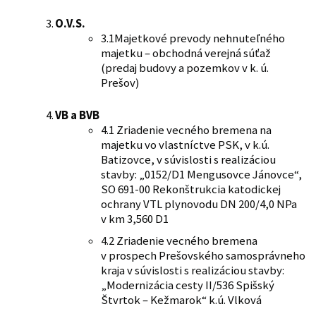
O.V.S.
3.1Majetkové prevody nehnuteľného
majetku – obchodná verejná súťaž
(predaj budovy a pozemkov v k. ú.
Prešov)
VB a BVB
4.1 Zriadenie vecného bremena na
majetku vo vlastníctve PSK, v k.ú.
Batizovce, v súvislosti s realizáciou
stavby: „0152/D1 Mengusovce Jánovce“,
SO 691-00 Rekonštrukcia katodickej
ochrany VTL plynovodu DN 200/4,0 NPa
v km 3,560 D1
4.2 Zriadenie vecného bremena
v prospech Prešovského samosprávneho
kraja v súvislosti s realizáciou stavby:
„Modernizácia cesty II/536 Spišský
Štvrtok – Kežmarok“ k.ú. Vlková