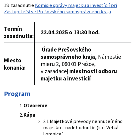
18. zasadnutie
Komisie správy majetku a investícií pri
Zastupiteľstve Prešovského samosprávneho kraja
Termín
22.04.2025 o 13:30 hod.
zasadnutia:
Úrade Prešovského
samosprávneho kraja
, Námestie
Miesto
mieru 2, 080 01 Prešov,
konania
:
v zasadacej
miestnosti odboru
majetku a investícií
Program
Otvorenie
Kúpa
2.1 Majetkové prevody nehnuteľného
majetku – nadobudnutie (k.ú. Veľká
Lomnica )