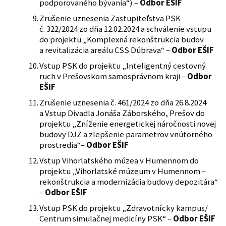
podporovaného bývania“) –
Odbor EŠIF
Zrušenie uznesenia Zastupiteľstva PSK
č. 322/2024 zo dňa 12.02.2024 a schválenie vstupu
do projektu „Komplexná rekonštrukcia budov
a revitalizácia areálu CSS Dúbrava“ –
Odbor EŠIF
Vstup PSK do projektu „Inteligentný cestovný
ruch v Prešovskom samosprávnom kraji –
Odbor
EŠIF
Zrušenie uznesenia č. 461/2024 zo dňa 26.8.2024
a Vstup Divadla Jonáša Záborského, Prešov do
projektu „Zníženie energetickej náročnosti novej
budovy DJZ a zlepšenie parametrov vnútorného
prostredia“–
Odbor EŠIF
Vstup Vihorlatského múzea v Humennom do
projektu „Vihorlatské múzeum v Humennom –
rekonštrukcia a modernizácia budovy depozitára“
–
Odbor EŠIF
Vstup PSK do projektu „Zdravotnícky kampus/
Centrum simulačnej medicíny PSK“ –
Odbor EŠIF