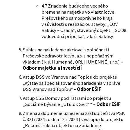
4.7 Zriadenie budúceho vecného
bremena na majetku vo vlastníctve
Prešovského samosprávneho kraja
v súvislosti s realizáciou stavby: „ČOV
Rakúsy – Osada“, stavebný objekt: „SO 08
vodovodná prípojka“, v k. ú. Rakúsy
Súhlas na nakladanie akciovej spoločnosti
Prešovské zdravotníctvo, a.s. s nepeňažným
vkladom ( k.ú. Humenné, ORL HUMENNÉ, s.r.o.) –
Odbor majetku a investícií
Vstup DSS vo Vranove nad Topľou do projektu
„Výstavba špecializovaného zariadenia v správe
DSS Vranov nad Topľou“ –
Odbor EŠIF
Vstup CSS Domov pod Tatrami do projektu
„Sociálne bývanie „Útulok Svit“ “ –
Odbor EŠIF
Zmena a doplnenie uznesenia zastupiteľstva PSK
č. 321/2024 zo dňa 12.2.2024 (k vstupu do projektu
„Rekonštrukcia objektu na Zariadenie