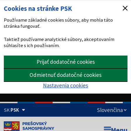
Cookies na stránke PSK
Používame základné cookies súbory, aby mohla táto
stránka fungovať.
Taktiež používame analytické súbory, akceptovaním
súhlasíte s ich používaním.
Prijať dodatočné cookies
Odmietnuť dodatočné cookies
Nastavenia cookies
SK
PSK
Doména psk.sk je oficiálna
Menu